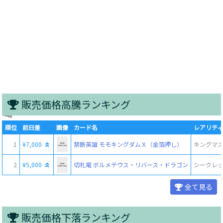
販売価格高騰ランキング
順位
前日差
画像
カード名
レアリティ
1
¥7,000
禁断英雄 モモキングダムＸ（金箔押し）
キングマスタ
2
¥5,000
切札竜 ボルメテウス・リバース・ドラゴン
シークレ
全て見る
販売価格下落ランキング