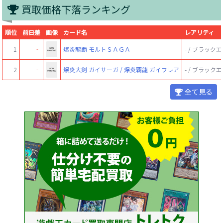
買取価格下落ランキング
順位
前日差
画像
カード名
レアリティ
1
‐
爆炎龍覇 モルトＳＡＧＡ
- / ブラッ
2
‐
爆炎大剣 ガイサーガ / 爆炎覇龍 ガイフレア
- / ブラッ
全て見る