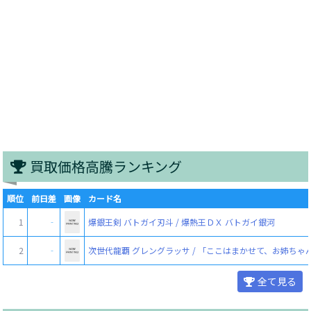
買取価格高騰ランキング
順位
前日差
画像
カード名
1
‐
爆銀王剣 バトガイ刃斗 / 爆熱王ＤＸ バトガイ銀河
2
‐
次世代龍覇 グレングラッサ / 「ここはまかせて、お姉ちゃ
全て見る