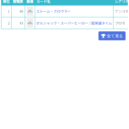
順位
閲覧数
画像
カード名
レアリテ
1
46
ストーム・クロウラー
アンコモ
2
43
ボルシャック・スーパーヒーロー / 超英雄タイム
プロモ
全て見る