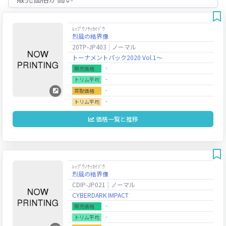
ﾚｯﾌﾟｳﾉｹｯｶｲｿﾞｳ
烈風の結界像
20TP-JP403
ノーマル
トーナメントパック2020 Vol.1～
‐
販売価格
‐
トリム平均
‐
買取価格
‐
トリム平均
価格一覧と推移
ﾚｯﾌﾟｳﾉｹｯｶｲｿﾞｳ
烈風の結界像
CDIP-JP021
ノーマル
CYBERDARK IMPACT
‐
販売価格
‐
トリム平均