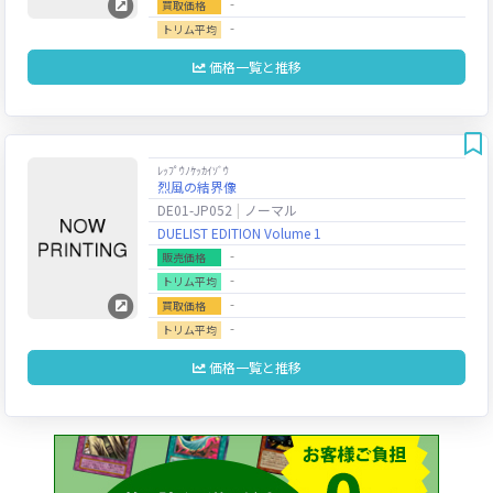
‐
買取価格
‐
トリム平均
価格一覧と推移
ﾚｯﾌﾟｳﾉｹｯｶｲｿﾞｳ
烈風の結界像
DE01-JP052
ノーマル
DUELIST EDITION Volume 1
‐
販売価格
‐
トリム平均
‐
買取価格
‐
トリム平均
価格一覧と推移