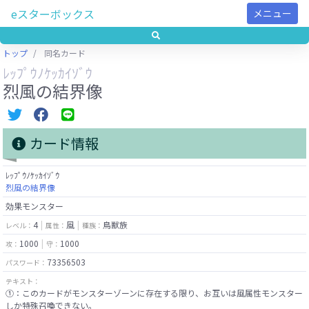
eスターボックス
メニュー
トップ
同名カード
ﾚｯﾌﾟｳﾉｹｯｶｲｿﾞｳ
烈風の結界像
カード情報
ﾚｯﾌﾟｳﾉｹｯｶｲｿﾞｳ
烈風の結界像
効果モンスター
4
風
鳥獣族
レベル：
属性：
種族：
1000
1000
攻：
守：
73356503
パスワード：
テキスト：
①：このカードがモンスターゾーンに存在する限り、お互いは風属性モンスター
しか特殊召喚できない。