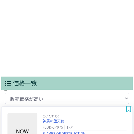
価格一覧
ｼﾝｿﾞｸﾉﾀﾞﾃﾝｼ
神属の堕天使
FLOD-JP075
レア
FLAMES OF DESTRUCTION