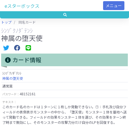
eスターボックス
メニュー
トップ
同名カード
ｼﾝｿﾞｸﾉﾀﾞﾃﾝｼ
神属の堕天使
カード情報
ｼﾝｿﾞｸﾉﾀﾞﾃﾝｼ
神属の堕天使
通常罠
48152161
パスワード：
テキスト：
このカード名のカードは１ターンに１枚しか発動できない。①：手札及び自分フ
ィールドの表側表示モンスターの中から、「堕天使」モンスター１体を墓地へ送
って発動できる。フィールドの効果モンスター１体を選び、その効果をターン終
了時まで無効にし、そのモンスターの攻撃力分だけ自分のLPを回復する。