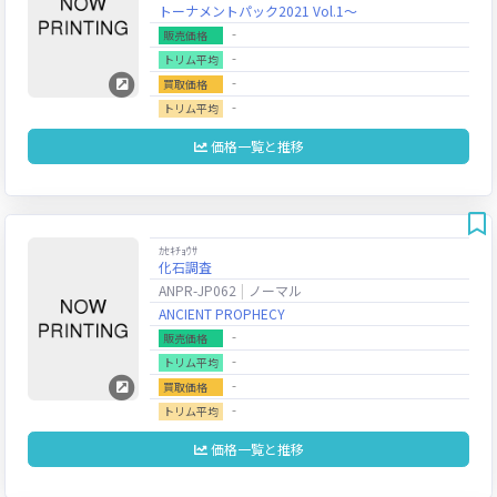
トーナメントパック2021 Vol.1～
‐
販売価格
‐
トリム平均
‐
買取価格
‐
トリム平均
価格一覧と推移
ｶｾｷﾁｮｳｻ
化石調査
ANPR-JP062
ノーマル
ANCIENT PROPHECY
‐
販売価格
‐
トリム平均
‐
買取価格
‐
トリム平均
価格一覧と推移