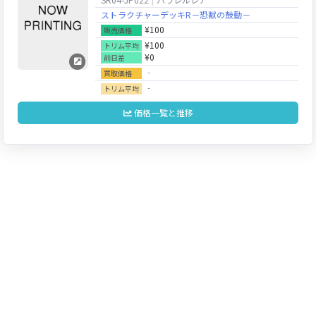
ストラクチャーデッキR－恐獣の鼓動－
¥100
販売価格
¥100
トリム平均
¥0
前日差
‐
買取価格
‐
トリム平均
価格一覧と推移