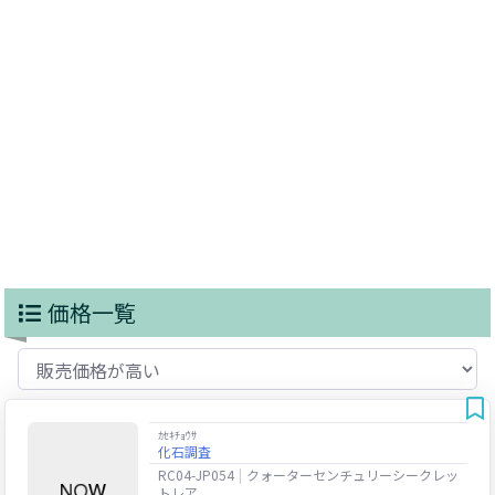
価格一覧
ｶｾｷﾁｮｳｻ
化石調査
RC04-JP054
クォーターセンチュリーシークレッ
トレア