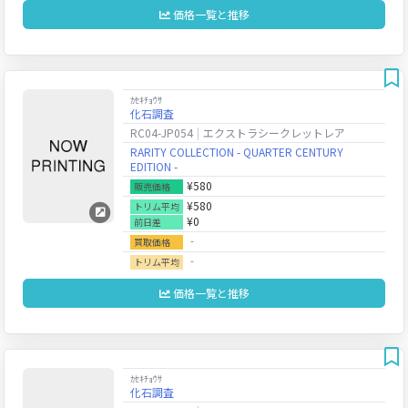
価格一覧と推移
ｶｾｷﾁｮｳｻ
化石調査
RC04-JP054
エクストラシークレットレア
RARITY COLLECTION - QUARTER CENTURY
EDITION -
¥580
販売価格
¥580
トリム平均
¥0
前日差
‐
買取価格
‐
トリム平均
価格一覧と推移
ｶｾｷﾁｮｳｻ
化石調査