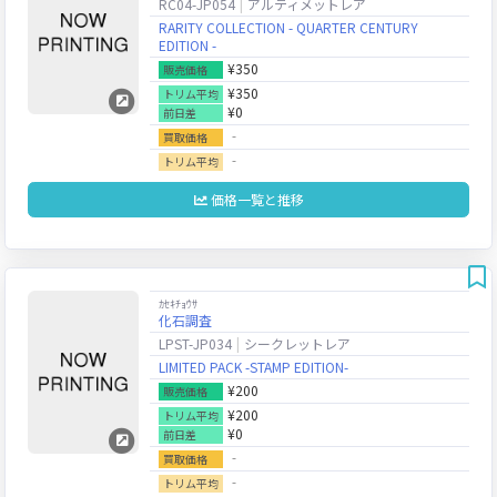
RC04-JP054
アルティメットレア
RARITY COLLECTION - QUARTER CENTURY
EDITION -
¥350
販売価格
¥350
トリム平均
¥0
前日差
‐
買取価格
‐
トリム平均
価格一覧と推移
ｶｾｷﾁｮｳｻ
化石調査
LPST-JP034
シークレットレア
LIMITED PACK -STAMP EDITION-
¥200
販売価格
¥200
トリム平均
¥0
前日差
‐
買取価格
‐
トリム平均