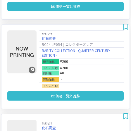
価格一覧と推移
ｶｾｷﾁｮｳｻ
化石調査
RC04-JP054
コレクターズレア
RARITY COLLECTION - QUARTER CENTURY
EDITION -
¥200
販売価格
¥200
トリム平均
¥0
前日差
‐
買取価格
‐
トリム平均
価格一覧と推移
ｶｾｷﾁｮｳｻ
化石調査