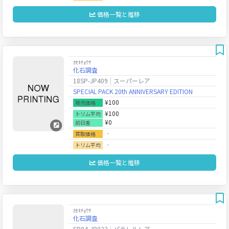
価格一覧と推移
ｶｾｷﾁｮｳｻ
化石調査
18SP-JP409
スーパーレア
SPECIAL PACK 20th ANNIVERSARY EDITION
¥100
販売価格
¥100
トリム平均
¥0
前日差
‐
買取価格
‐
トリム平均
価格一覧と推移
ｶｾｷﾁｮｳｻ
化石調査
SR04-JP022
パラレルレア