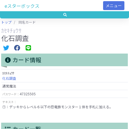
eスターボックス
メニュー
トップ
同名カード
ｶｾｷﾁｮｳｻ
化石調査
カード情報
ｶｾｷﾁｮｳｻ
化石調査
通常魔法
47325505
パスワード：
テキスト：
①：デッキからレベル６以下の恐竜族モンスター１体を手札に加える。
カード一覧