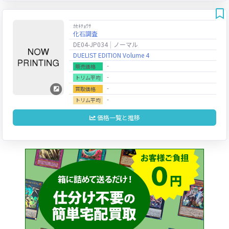
ｶｾｷﾁｮｳｻ
化石調査
DE04-JP034
ノーマル
DUELIST EDITION Volume 4
‐
販売価格
‐
トリム平均
‐
買取価格
‐
トリム平均
価格一覧と推移