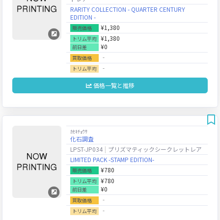
RARITY COLLECTION - QUARTER CENTURY
EDITION -
¥1,380
販売価格
¥1,380
トリム平均
¥0
前日差
‐
買取価格
‐
トリム平均
価格一覧と推移
ｶｾｷﾁｮｳｻ
化石調査
LPST-JP034
プリズマティックシークレットレア
LIMITED PACK -STAMP EDITION-
¥780
販売価格
¥780
トリム平均
¥0
前日差
‐
買取価格
‐
トリム平均