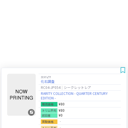
ｶｾｷﾁｮｳｻ
化石調査
RC04-JP054
シークレットレア
RARITY COLLECTION - QUARTER CENTURY
EDITION -
¥80
販売価格
¥80
トリム平均
¥0
前日差
‐
買取価格
‐
トリム平均