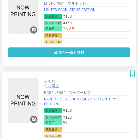
LPST-JP034
ウルトラレア
LIMITED PACK -STAMP EDITION-
¥150
販売価格
¥150
トリム平均
¥-30
前日差
‐
買取価格
‐
トリム平均
価格一覧と推移
ｶｾｷﾁｮｳｻ
化石調査
RC04-JP054
スーパーレア
RARITY COLLECTION - QUARTER CENTURY
EDITION -
¥120
販売価格
¥120
トリム平均
¥0
前日差
‐
買取価格
‐
トリム平均