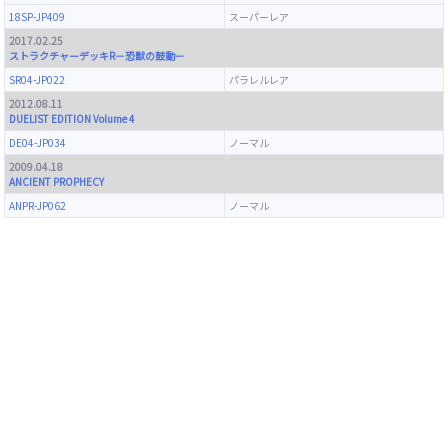
18SP-JP409
スーパーレア
2017.02.25
ストラクチャーデッキR－恐獣の鼓動－
SR04-JP022
パラレルレア
2012.08.11
DUELIST EDITION Volume 4
DE04-JP034
ノーマル
2009.04.18
ANCIENT PROPHECY
ANPR-JP062
ノーマル