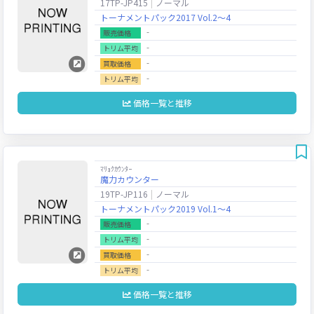
17TP-JP415
ノーマル
トーナメントパック2017 Vol.2～4
‐
販売価格
‐
トリム平均
‐
買取価格
‐
トリム平均
価格一覧と推移
ﾏﾘｮｸｶｳﾝﾀｰ
魔力カウンター
19TP-JP116
ノーマル
トーナメントパック2019 Vol.1～4
‐
販売価格
‐
トリム平均
‐
買取価格
‐
トリム平均
価格一覧と推移