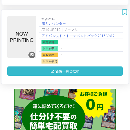
ﾏﾘｮｸｶｳﾝﾀｰ
魔力カウンター
AT10-JP010
ノーマル
アドバンスド・トーナメントパック2015 Vol.2
‐
販売価格
‐
トリム平均
‐
買取価格
‐
トリム平均
価格一覧と推移