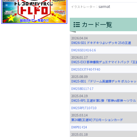
sarmat
イラストレーター：
カード一覧
2026.04.04
DM26-SD1 ドキドキつよいデッキ 25の王道
DM26SD1H16-16
2026.01.17
DM25-EX3 邪神爆発デュエナマイトパック「王
DM25EX3TF40-TF40
2025.08.09
DM25-BD1 「ドリーム英雄譚デッキ ボルシャ
DM25BD117-17
2025.04.19
DM25-RP1 王道W 第1弾 「邪神vs邪神 ～
DM25RP1T10-T10
2025.03.14
第24期(王道W)プロモーションカード
DMP91-Y24
2025.01.18