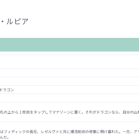
・ルピア
ドラゴン
札の上から１枚目をタップしてマナゾーンに置く。それがドラゴンなら、自分の山
はフィディックの長兄、レゼルヴァと共に爆流剣術の修業に明け暮れた。一方、ア
んだ。