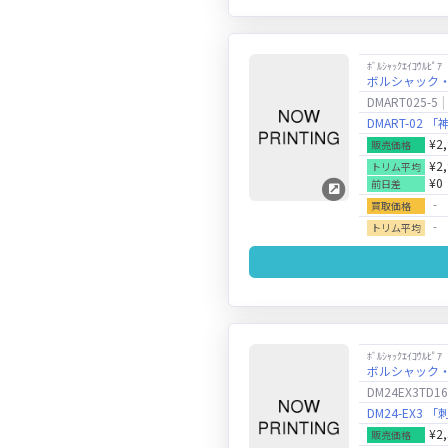
ﾎﾞﾙｼｬｯｸｴｲｺｳﾙﾋﾟｱ
ボルシャック
DMART025-5
DMART-02 「神
¥2
販売価格
¥2
トリム平均
¥0
前日差
‐
買取価格
‐
トリム平均
ﾎﾞﾙｼｬｯｸｴｲｺｳﾙﾋﾟｱ
ボルシャック
DM24EX3TD16
DM24-EX3
¥2
販売価格