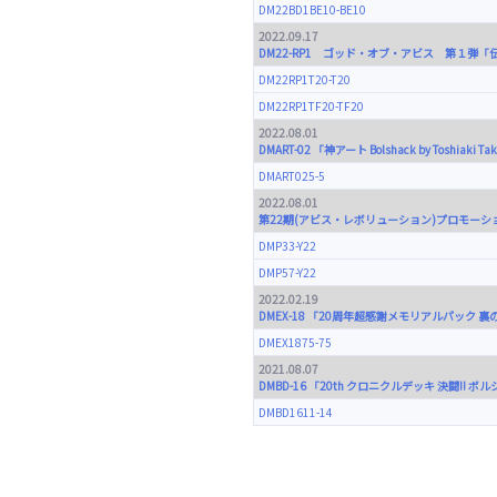
DM22BD1BE10-BE10
2022.09.17
DM22-RP1 ゴッド・オブ・アビス 第１弾「
DM22RP1T20-T20
DM22RP1TF20-TF20
2022.08.01
DMART-02 「神アート Bolshack by Toshiaki T
DMART025-5
2022.08.01
第22期(アビス・レボリューション)プロモーシ
DMP33-Y22
DMP57-Y22
2022.02.19
DMEX-18 「20周年超感謝メモリアルパック 
DMEX1875-75
2021.08.07
DMBD-16 「20th クロニクルデッキ 決闘!!
DMBD1611-14