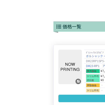
価格一覧
ﾎﾞﾙｼｬｯｸｴｲｺｳﾙﾋﾟｱ
ボルシャック
DM23RP1SP5-
DM23-RP
¥7
販売価格
¥7
トリム平均
¥0
前日差
‐
買取価格
‐
トリム平均