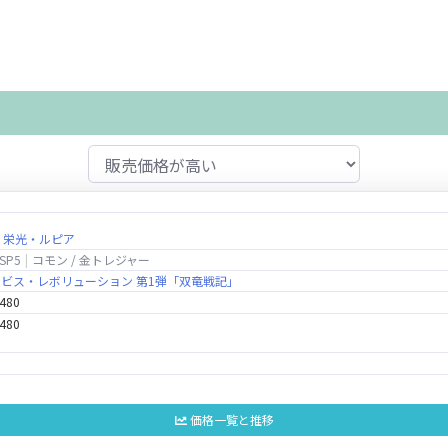
・栄光・ルピア
SP5
コモン / 金トレジャー
1 アビス・レボリューション 第1弾「双竜戦記」
,480
,480
価格一覧と推移