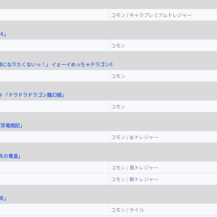
コモン / キャラプレミアムトレジャー
24」
コモン
ン娘になりたくないっ！」 イェーイめっちゃドラゴン!!
コモン
ッキ 「ドラドラドラゴン龍幻郷」
コモン
「双竜戦記」
コモン / 金トレジャー
轟炎の竜皇」
コモン / 黒トレジャー
コモン / 銅トレジャー
爆炎」
コモン / ホイル