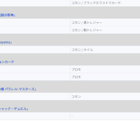
コモン / ブラックエクストラカード
伝説の邪神」
コモン / 黒トレジャー
コモン / 銅トレジャー
akayama」
コモン / ホイル
ョンカード
プロモ
プロモ
裏の章 パラレル･マスターズ」
コモン
 ボルシャック・デュエル」
-