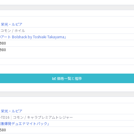
・栄光・ルピア
コモン / ホイル
アート Bolshack by Toshiaki Takayama」
,980
,980
価格一覧と推移
・栄光・ルピア
-TD16
コモン / キャラプレミアムトレジャー
 「刺激爆発デュエナマイトパック」
,580