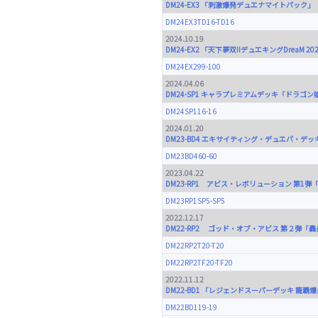
DM24-EX3 「刺激爆発デュエナマイトパック」
DM24EX3TD16-TD16
2024.10.19
DM24-EX2 「天下夢双!!デュエキングDreaM 20
DM24EX299-100
2024.04.06
DM24-SP1 キャラプレミアムデッキ「ドラゴ
DM24SP116-16
2024.01.20
DM23-BD4 エキサイティング・デュエパ・デ
DM23BD460-60
2023.04.22
DM23-RP1 アビス・レボリューション 第1弾
DM23RP1SP5-SP5
2022.12.17
DM22-RP2 ゴッド・オブ・アビス 第２弾「
DM22RP2T20-T20
DM22RP2TF20-TF20
2022.11.12
DM22-BD1 「レジェンドスーパーデッキ 龍覇
DM22BD119-19