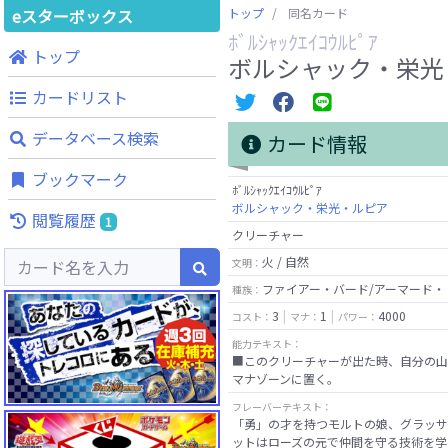
eスターボックス
トップ
同名カード
ﾎﾞﾙｼｬｯｸｴｲｺｳﾙﾋﾟｱ
トップ
ボルシャック・栄光
カードリスト
データベース検索
カード情報
ブックマーク
ﾎﾞﾙｼｬｯｸｴｲｺｳﾙﾋﾟｱ
ボルシャック・栄光・ルピア
閲覧履歴
1
クリーチャー
火 / 自然
文明：
ファイアー・バード/アーマード・
種族：
3
1
4000
コスト：
マナ：
パワー：
能力テキスト：
■このクリーチャーが出た時、自分の山
マナゾーンに置く。
フレーバーテキスト：
「勇」の才を持つモルトの娘、グラッサ
ットはローズの元で仲間を守る技術を学