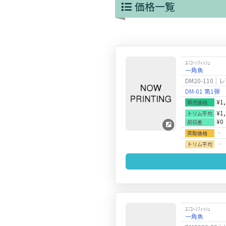
価格一覧
ﾕﾆｺｰﾝﾌｨｯｼｭ
一角魚
DM20-110
レ
DM-01 第1弾
¥1
販売価格
¥1
トリム平均
¥0
前日差
‐
買取価格
‐
トリム平均
ﾕﾆｺｰﾝﾌｨｯｼｭ
一角魚