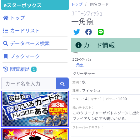
eスターボックス
トップ
同名カード
ﾕﾆｺｰﾝﾌｨｯｼｭ
トップ
一角魚
カードリスト
データベース検索
カード情報
ブックマーク
ﾕﾆｺｰﾝﾌｨｯｼｭ
一角魚
閲覧履歴
1
クリーチャー
水
文明：
フィッシュ
種族：
4
1
1000
コスト：
マナ：
パワー：
能力テキスト：
このクリーチャーがバトルゾーンに出た
ヴァイアサンにすら襲いかかる。
フレーバーテキスト：
-