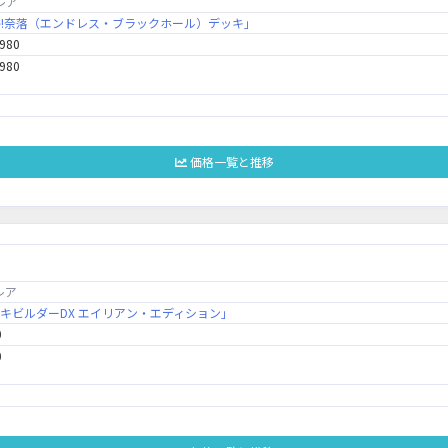
レア
「邪将!奈落（エンドレス・ブラックホール）デッキ」
,980
,980
価格一覧と推移
レア
「デッキビルダーDX エイリアン・エディション」
0
0