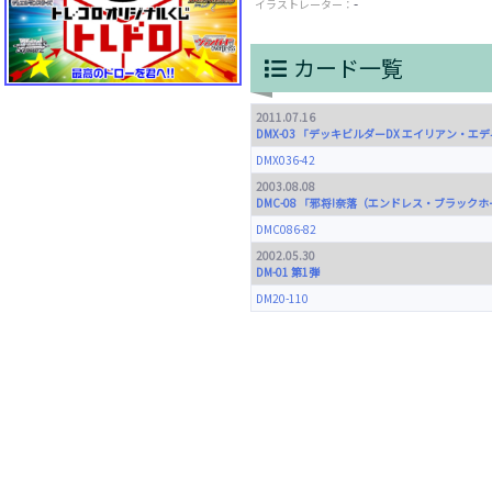
-
イラストレーター：
カード一覧
2011.07.16
DMX-03 「デッキビルダーDX エイリアン・エ
DMX036-42
2003.08.08
DMC-08 「邪将!奈落（エンドレス・ブラック
DMC086-82
2002.05.30
DM-01 第1弾
DM20-110