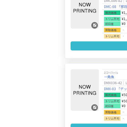
DMC086-82
DMC-08 
¥1
販売価格
¥1
トリム平均
¥0
前日差
‐
買取価格
‐
トリム平均
ﾕﾆｺｰﾝﾌｨｯｼｭ
一角魚
DMX036-42
DMX-03 
¥5
販売価格
¥5
トリム平均
¥0
前日差
‐
買取価格
‐
トリム平均