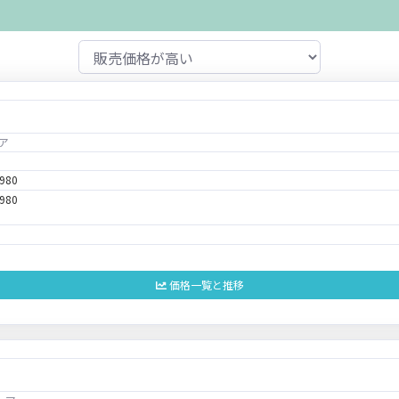
ア
,980
,980
価格一覧と推移