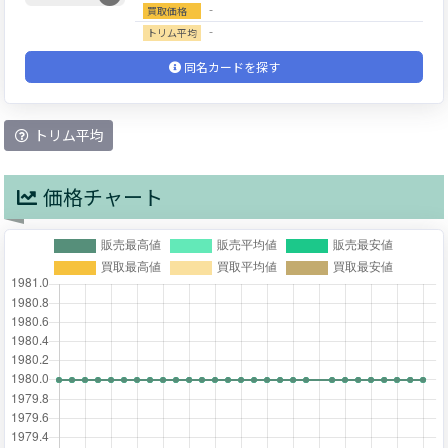
‐
買取価格
‐
トリム平均
同名カードを探す
トリム平均
価格チャート