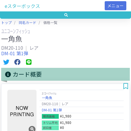
eスターボックス
メニュー
トップ
同名カード
価格一覧
ﾕﾆｺｰﾝﾌｨｯｼｭ
一角魚
DM20-110
レア
DM-01 第1弾
カード概要
ﾕﾆｺｰﾝﾌｨｯｼｭ
一角魚
DM20-110
レア
DM-01 第1弾
¥1,980
販売価格
¥1,980
トリム平均
¥0
前日差