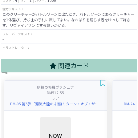
4
1
1000
コスト：
マナ：
パワー：
能力テキスト：
このクリーチャーがバトルゾーンに出たとき、バトルゾーンにあるクリーチャー
を1体選び、持ち主の手札に戻してよい。なわばりを荒らす者をけっして許さ
ず、リヴァイアサンにすら襲いかかる。
フレーバーテキスト：
-
-
イラストレーター：
関連カード
剣舞の修羅ヴァシュナ
DM512-55
レア
DM-05 第5弾「漂流大陸の末裔(リターン・オブ・ザ・サバイバー)」
DM-2