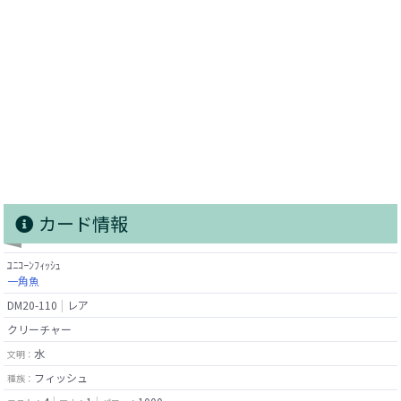
カード情報
ﾕﾆｺｰﾝﾌｨｯｼｭ
一角魚
DM20-110
レア
クリーチャー
水
文明：
フィッシュ
種族：