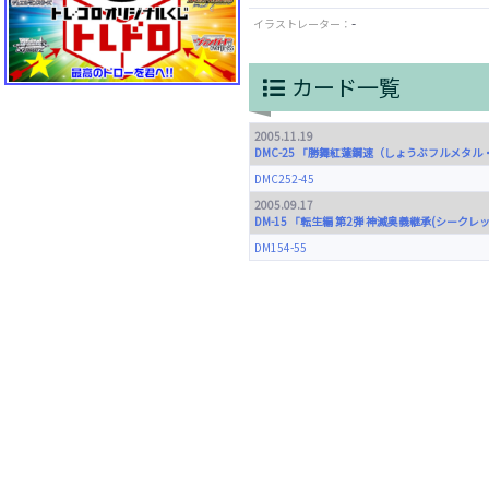
-
イラストレーター：
カード一覧
2005.11.19
DMC-25 「勝舞紅蓮鋼速（しょうぶフルメタ
DMC252-45
2005.09.17
DM-15 「転生編 第2弾 神滅奥義継承(シーク
DM154-55