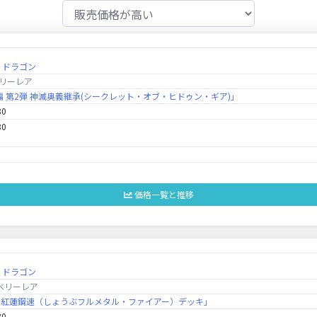
・ドラゴン
リーレア
転生編 第2弾 神滅奥義継承(シークレット・オブ・ヒドゥン・ギア)」
80
80
価格一覧と推移
・ドラゴン
ベリーレア
「勝舞紅蓮鋼速（しょうぶフルメタル・ファイアー）デッキ」
30