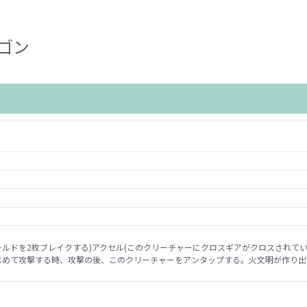
ゴン
ールドを2枚ブレイクする)アクセル(このクリーチャーにクロスギアがクロスされて
じめて攻撃する時、攻撃の後、このクリーチャーをアンタップする。火文明が作り