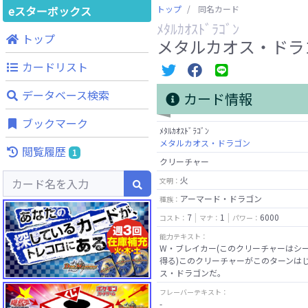
eスターボックス
トップ
同名カード
ﾒﾀﾙｶｵｽﾄﾞﾗｺﾞﾝ
トップ
メタルカオス・ドラ
カードリスト
データベース検索
カード情報
ブックマーク
ﾒﾀﾙｶｵｽﾄﾞﾗｺﾞﾝ
メタルカオス・ドラゴン
閲覧履歴
1
クリーチャー
火
文明：
アーマード・ドラゴン
種族：
7
1
6000
コスト：
マナ：
パワー：
能力テキスト：
W・ブレイカー(このクリーチャーはシ
得る)このクリーチャーがこのターンは
ス・ドラゴンだ。
フレーバーテキスト：
-