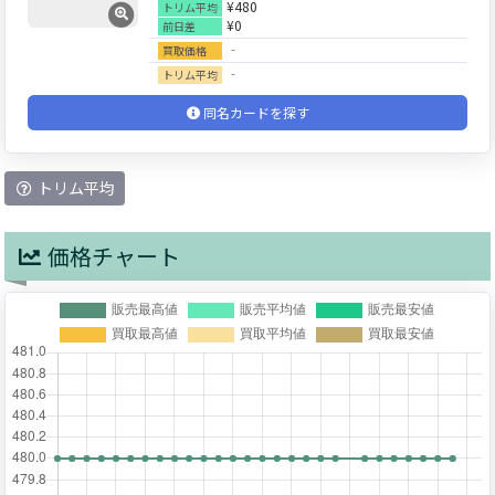
¥480
トリム平均
¥0
前日差
‐
買取価格
‐
トリム平均
同名カードを探す
トリム平均
価格チャート