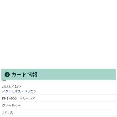
カード情報
ﾒﾀﾙｶｵｽﾄﾞﾗｺﾞﾝ
メタルカオス・ドラゴン
DM154-55
ベリーレア
クリーチャー
火
文明：