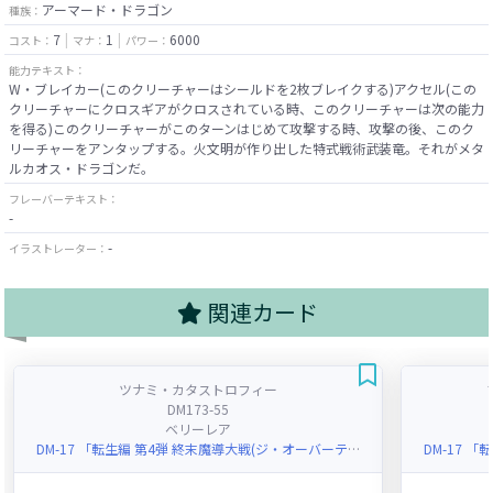
アーマード・ドラゴン
種族：
7
1
6000
コスト：
マナ：
パワー：
能力テキスト：
W・ブレイカー(このクリーチャーはシールドを2枚ブレイクする)アクセル(この
クリーチャーにクロスギアがクロスされている時、このクリーチャーは次の能力
を得る)このクリーチャーがこのターンはじめて攻撃する時、攻撃の後、このク
リーチャーをアンタップする。火文明が作り出した特式戦術武装竜。それがメタ
ルカオス・ドラゴンだ。
フレーバーテキスト：
-
-
イラストレーター：
関連カード
ツナミ・カタストロフィー
DM173-55
ベリーレア
DM-17 「転生編 第4弾 終末魔導大戦(ジ・オーバーテクノクロス)」