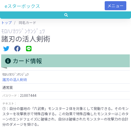
eスターボックス
メニュー
トップ
同名カード
ﾓﾛﾊﾉｶﾂｼﾞﾝｹﾝｼﾞｭﾂ
諸刃の活人剣術
カード情報
ﾓﾛﾊﾉｶﾂｼﾞﾝｹﾝｼﾞｭﾂ
諸刃の活人剣術
通常罠
21007444
パスワード：
テキスト：
①：自分の墓地の「六武衆」モンスター２体を対象として発動できる。そのモン
スターを攻撃表示で特殊召喚する。この効果で特殊召喚したモンスターはこのタ
ーンのエンドフェイズに破壊され、自分は破壊されたモンスターの攻撃力の合計
分のダメージを受ける。