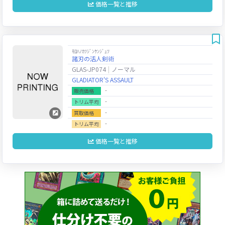
価格一覧と推移
ﾓﾛﾊﾉｶﾂｼﾞﾝｹﾝｼﾞｭﾂ
諸刃の活人剣術
GLAS-JP074
ノーマル
GLADIATOR'S ASSAULT
‐
販売価格
‐
トリム平均
‐
買取価格
‐
トリム平均
価格一覧と推移