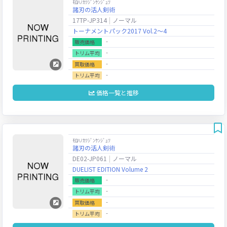
ﾓﾛﾊﾉｶﾂｼﾞﾝｹﾝｼﾞｭﾂ
諸刃の活人剣術
17TP-JP314
ノーマル
トーナメントパック2017 Vol.2～4
‐
販売価格
‐
トリム平均
‐
買取価格
‐
トリム平均
価格一覧と推移
ﾓﾛﾊﾉｶﾂｼﾞﾝｹﾝｼﾞｭﾂ
諸刃の活人剣術
DE02-JP061
ノーマル
DUELIST EDITION Volume 2
‐
販売価格
‐
トリム平均
‐
買取価格
‐
トリム平均