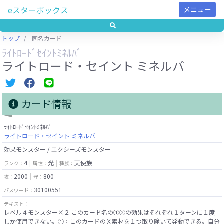
eスターボックス
メニュー
トップ
同名カード
ﾗｲﾄﾛｰﾄﾞｾｲﾝﾄﾐﾈﾙﾊﾞ
ライトロード・セイント ミネルバ
カード情報
ﾗｲﾄﾛｰﾄﾞｾｲﾝﾄﾐﾈﾙﾊﾞ
ライトロード・セイント ミネルバ
効果モンスター / エクシーズモンスター
4
光
天使族
ランク：
属性：
種族：
2000
800
攻：
守：
30100551
パスワード：
テキスト：
レベル４モンスター×２ このカード名の①②の効果はそれぞれ１ターンに１度
しか使用できない。①：このカードのＸ素材を１つ取り除いて発動できる。自分