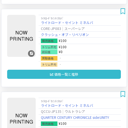
ﾗｲﾄﾛｰﾄﾞｾｲﾝﾄﾐﾈﾙﾊﾞ
ライトロード・セイント ミネルバ
CORE-JP083
スーパーレア
クラッシュ・オブ・リベリオン
¥100
販売価格
¥100
トリム平均
¥0
前日差
‐
買取価格
‐
トリム平均
価格一覧と推移
ﾗｲﾄﾛｰﾄﾞｾｲﾝﾄﾐﾈﾙﾊﾞ
ライトロード・セイント ミネルバ
QCCU-JP135
ウルトラレア
QUARTER CENTURY CHRONICLE side:UNITY
¥100
販売価格