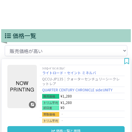
価格一覧
ﾗｲﾄﾛｰﾄﾞｾｲﾝﾄﾐﾈﾙﾊﾞ
ライトロード・セイント ミネルバ
QCCU-JP135
クォーターセンチュリーシークレ
ットレア
QUARTER CENTURY CHRONICLE side:UNITY
¥1,280
販売価格
¥1,280
トリム平均
¥0
前日差
‐
買取価格
‐
トリム平均
価格一覧と推移