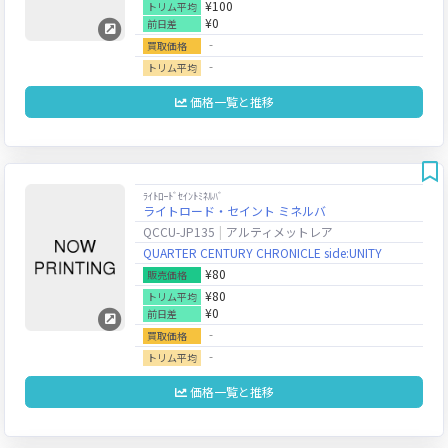
¥100
トリム平均
¥0
前日差
‐
買取価格
‐
トリム平均
価格一覧と推移
ﾗｲﾄﾛｰﾄﾞｾｲﾝﾄﾐﾈﾙﾊﾞ
ライトロード・セイント ミネルバ
QCCU-JP135
アルティメットレア
QUARTER CENTURY CHRONICLE side:UNITY
¥80
販売価格
¥80
トリム平均
¥0
前日差
‐
買取価格
‐
トリム平均
価格一覧と推移