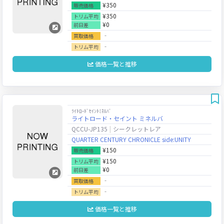
¥350
販売価格
¥350
トリム平均
¥0
前日差
‐
買取価格
‐
トリム平均
価格一覧と推移
ﾗｲﾄﾛｰﾄﾞｾｲﾝﾄﾐﾈﾙﾊﾞ
ライトロード・セイント ミネルバ
QCCU-JP135
シークレットレア
QUARTER CENTURY CHRONICLE side:UNITY
¥150
販売価格
¥150
トリム平均
¥0
前日差
‐
買取価格
‐
トリム平均
価格一覧と推移