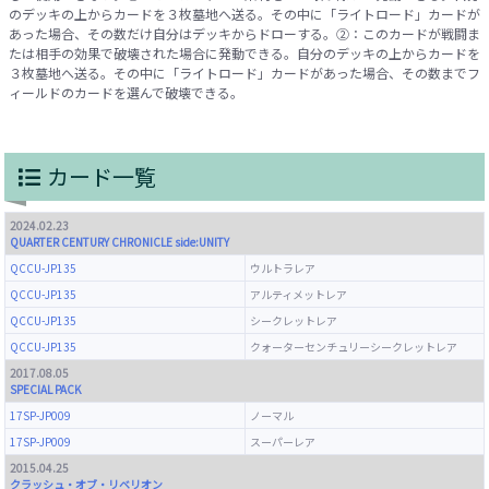
のデッキの上からカードを３枚墓地へ送る。その中に「ライトロード」カードが
あった場合、その数だけ自分はデッキからドローする。②：このカードが戦闘ま
たは相手の効果で破壊された場合に発動できる。自分のデッキの上からカードを
３枚墓地へ送る。その中に「ライトロード」カードがあった場合、その数までフ
ィールドのカードを選んで破壊できる。
カード一覧
2024.02.23
QUARTER CENTURY CHRONICLE side:UNITY
QCCU-JP135
ウルトラレア
QCCU-JP135
アルティメットレア
QCCU-JP135
シークレットレア
QCCU-JP135
クォーターセンチュリーシークレットレア
2017.08.05
SPECIAL PACK
17SP-JP009
ノーマル
17SP-JP009
スーパーレア
2015.04.25
クラッシュ・オブ・リベリオン