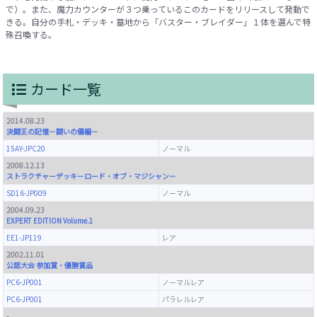
で）。また、魔力カウンターが３つ乗っているこのカードをリリースして発動で
きる。自分の手札・デッキ・墓地から「バスター・ブレイダー」１体を選んで特
殊召喚する。
カード一覧
2014.08.23
決闘王の記憶－闘いの儀編－
15AY-JPC20
ノーマル
2008.12.13
ストラクチャーデッキ－ロード・オブ・マジシャン－
SD16-JP009
ノーマル
2004.09.23
EXPERT EDITION Volume.1
EE1-JP119
レア
2002.11.01
公認大会 参加賞・優勝賞品
PC6-JP001
ノーマルレア
PC6-JP001
パラレルレア
-