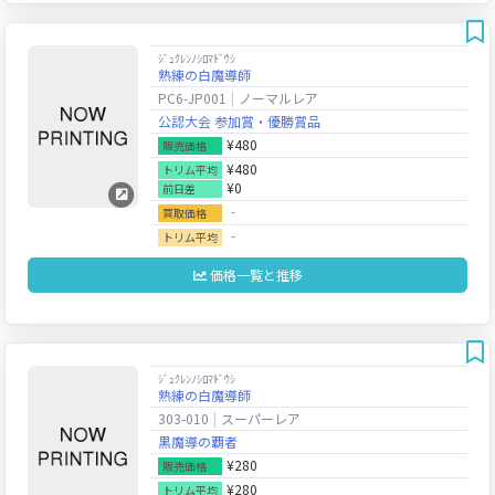
ｼﾞｭｸﾚﾝﾉｼﾛﾏﾄﾞｳｼ
熟練の白魔導師
PC6-JP001
ノーマルレア
公認大会 参加賞・優勝賞品
¥480
販売価格
¥480
トリム平均
¥0
前日差
‐
買取価格
‐
トリム平均
価格一覧と推移
ｼﾞｭｸﾚﾝﾉｼﾛﾏﾄﾞｳｼ
熟練の白魔導師
303-010
スーパーレア
黒魔導の覇者
¥280
販売価格
¥280
トリム平均