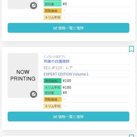
¥0
前日差
‐
買取価格
‐
トリム平均
価格一覧と推移
ｼﾞｭｸﾚﾝﾉｼﾛﾏﾄﾞｳｼ
熟練の白魔導師
EE1-JP119
レア
EXPERT EDITION Volume.1
¥180
販売価格
¥180
トリム平均
¥0
前日差
‐
買取価格
‐
トリム平均
価格一覧と推移