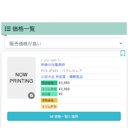
価格一覧
ｼﾞｭｸﾚﾝﾉｼﾛﾏﾄﾞｳｼ
熟練の白魔導師
PC6-JP001
パラレルレア
公認大会 参加賞・優勝賞品
¥3,980
販売価格
¥3,980
トリム平均
¥0
前日差
‐
買取価格
‐
トリム平均
価格一覧と推移