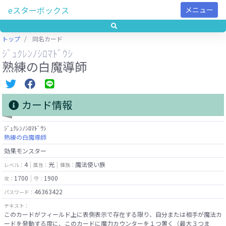
eスターボックス
メニュー
トップ
同名カード
ｼﾞｭｸﾚﾝﾉｼﾛﾏﾄﾞｳｼ
熟練の白魔導師
カード情報
ｼﾞｭｸﾚﾝﾉｼﾛﾏﾄﾞｳｼ
熟練の白魔導師
効果モンスター
4
光
魔法使い族
レベル：
属性：
種族：
1700
1900
攻：
守：
46363422
パスワード：
テキスト：
このカードがフィールド上に表側表示で存在する限り、自分または相手が魔法カ
ードを発動する度に、このカードに魔力カウンターを１つ置く（最大３つま