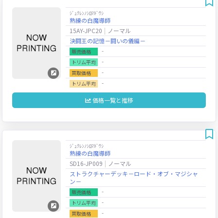
ｼﾞｭｸﾚﾝﾉｼﾛﾏﾄﾞｳｼ
熟練の白魔導師
15AY-JPC20
ノーマル
決闘王の記憶－闘いの儀編－
‐
販売価格
‐
トリム平均
‐
買取価格
‐
トリム平均
価格一覧と推移
ｼﾞｭｸﾚﾝﾉｼﾛﾏﾄﾞｳｼ
熟練の白魔導師
SD16-JP009
ノーマル
ストラクチャーデッキ－ロード・オブ・マジシャ
ン－
‐
販売価格
‐
トリム平均
‐
買取価格