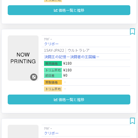
価格一覧と推移
ｸﾘﾎﾞｰ
クリボー
15AY-JPA22
ウルトラレア
決闘王の記憶－決闘者の王国編－
¥180
販売価格
¥180
トリム平均
¥0
前日差
‐
買取価格
‐
トリム平均
価格一覧と推移
ｸﾘﾎﾞｰ
クリボー