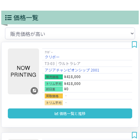
価格一覧
ｸﾘﾎﾞｰ
クリボー
T3-03
ウルトラレア
アジアチャンピオンシップ 2001
¥418,000
販売価格
¥418,000
トリム平均
¥0
前日差
‐
買取価格
‐
トリム平均
価格一覧と推移