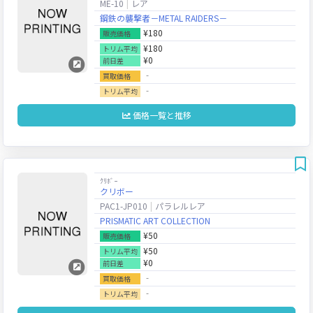
ME-10
レア
鋼鉄の襲撃者－METAL RAIDERS－
¥180
販売価格
¥180
トリム平均
¥0
前日差
‐
買取価格
‐
トリム平均
価格一覧と推移
ｸﾘﾎﾞｰ
クリボー
PAC1-JP010
パラレルレア
PRISMATIC ART COLLECTION
¥50
販売価格
¥50
トリム平均
¥0
前日差
‐
買取価格
‐
トリム平均