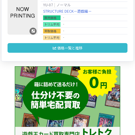
YU-07
ノーマル
STRUCTURE DECK－遊戯編－
‐
販売価格
‐
トリム平均
‐
買取価格
‐
トリム平均
価格一覧と推移