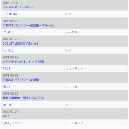
2004.12.09
BEGINNER'S EDITION 2
BE2-JP044
レア
2003.05.22
STRUCTURE DECK－遊戯編－ Volume.2
SY2-012
ノーマル
2003.01.23
DUELIST LEGACY Volume.4
DL4-011
レア
2001.08.12
アジアチャンピオンシップ 2001
T3-03
ウルトラレア
2001.06.28
STRUCTURE DECK－遊戯編－
YU-07
ノーマル
2001.02.22
鋼鉄の襲撃者－METAL RAIDERS－
ME-10
レア
2000.01.27
Vol.7
(OCG/165NR)
ノーマルレア