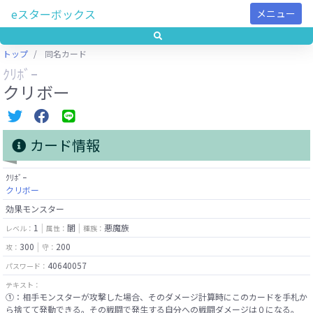
eスターボックス
メニュー
トップ
同名カード
ｸﾘﾎﾞｰ
クリボー
カード情報
ｸﾘﾎﾞｰ
クリボー
効果モンスター
1
闇
悪魔族
レベル：
属性：
種族：
300
200
攻：
守：
40640057
パスワード：
テキスト：
①：相手モンスターが攻撃した場合、そのダメージ計算時にこのカードを手札か
ら捨てて発動できる。その戦闘で発生する自分への戦闘ダメージは０になる。