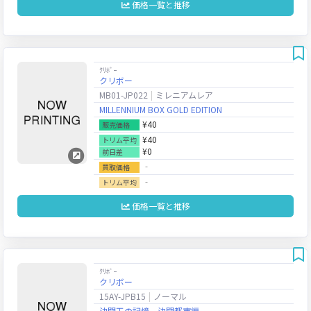
価格一覧と推移
ｸﾘﾎﾞｰ
クリボー
MB01-JP022
ミレニアムレア
MILLENNIUM BOX GOLD EDITION
¥40
販売価格
¥40
トリム平均
¥0
前日差
‐
買取価格
‐
トリム平均
価格一覧と推移
ｸﾘﾎﾞｰ
クリボー
15AY-JPB15
ノーマル
決闘王の記憶－決闘都市編－