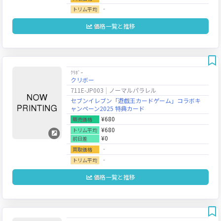
‐
トリム平均
価格一覧と推移
ｸﾘﾎﾞｰ
クリボー
711E-JP003
ノーマルパラレル
セブンイレブン「遊戯王カードゲーム」コラボキ
ャンペーン2025 特典カード
¥680
販売価格
¥680
トリム平均
¥0
前日差
‐
買取価格
‐
トリム平均
価格一覧と推移