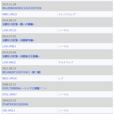
2015.11.28
MILLENNIUM BOX GOLD EDITION
MB01-JP022
ミレニアムレア
2014.08.23
決闘王の記憶－闘いの儀編－
15AY-JPC23
ノーマル
2014.07.05
決闘王の記憶－決闘都市編－
15AY-JPB15
ノーマル
2014.03.08
決闘王の記憶－決闘者の王国編－
15AY-JPA22
ウルトラレア
2011.08.13
BEGINNER'S EDITION 2（第７期）
BE02-JP036
レア
2008.03.12
DUEL TERMINAL －シンクロ覚醒！！－
DT01-JP007
ノーマル
2006.03.23
STARTER DECK(2006)
YSD-JP013
ノーマル