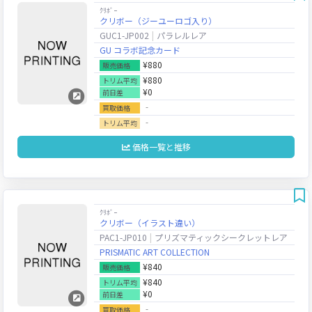
ｸﾘﾎﾞｰ
クリボー（ジーユーロゴ入り）
GUC1-JP002
パラレルレア
GU コラボ記念カード
¥880
販売価格
¥880
トリム平均
¥0
前日差
‐
買取価格
‐
トリム平均
価格一覧と推移
ｸﾘﾎﾞｰ
クリボー（イラスト違い）
PAC1-JP010
プリズマティックシークレットレア
PRISMATIC ART COLLECTION
¥840
販売価格
¥840
トリム平均
¥0
前日差
‐
買取価格