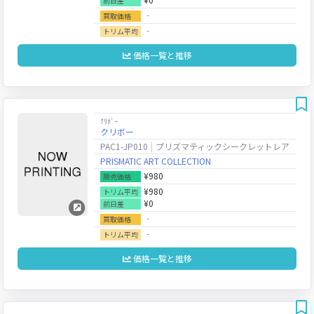
前日差
‐
買取価格
‐
トリム平均
価格一覧と推移
ｸﾘﾎﾞｰ
クリボー
PAC1-JP010
プリズマティックシークレットレア
PRISMATIC ART COLLECTION
¥980
販売価格
¥980
トリム平均
¥0
前日差
‐
買取価格
‐
トリム平均
価格一覧と推移