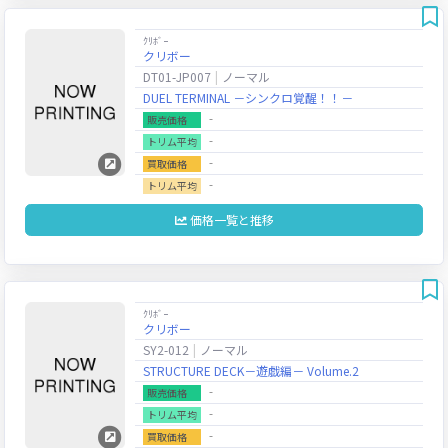
ｸﾘﾎﾞｰ
クリボー
DT01-JP007
ノーマル
DUEL TERMINAL －シンクロ覚醒！！－
‐
販売価格
‐
トリム平均
‐
買取価格
‐
トリム平均
価格一覧と推移
ｸﾘﾎﾞｰ
クリボー
SY2-012
ノーマル
STRUCTURE DECK－遊戯編－ Volume.2
‐
販売価格
‐
トリム平均
‐
買取価格