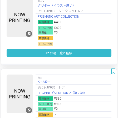
ｸﾘﾎﾞｰ
クリボー（イラスト違い）
PAC1-JP010
シークレットレア
PRISMATIC ART COLLECTION
¥400
販売価格
¥400
トリム平均
¥0
前日差
‐
買取価格
‐
トリム平均
価格一覧と推移
ｸﾘﾎﾞｰ
クリボー
BE02-JP036
レア
BEGINNER'S EDITION 2（第７期）
¥380
販売価格
¥380
トリム平均
¥0
前日差
‐
買取価格