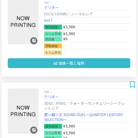
ｸﾘﾎﾞｰ
クリボー
(OCG/165NR)
ノーマルレア
Vol.7
¥3,980
販売価格
¥3,980
トリム平均
¥0
前日差
‐
買取価格
‐
トリム平均
価格一覧と推移
ｸﾘﾎﾞｰ
クリボー
SDQC-JP001
クォーターセンチュリーシークレ
ットレア
遊☆戯☆王 SOUND DUEL～QUARTER CENTURY
SELECTION～
¥3,980
販売価格
¥3,980
トリム平均
¥0