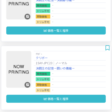
‐
販売価格
‐
トリム平均
‐
買取価格
‐
トリム平均
価格一覧と推移
ｸﾘﾎﾞｰ
クリボー
15AY-JPC23
ノーマル
決闘王の記憶－闘いの儀編－
‐
販売価格
‐
トリム平均
‐
買取価格
‐
トリム平均
価格一覧と推移