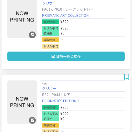
クリボー
PAC1-JP010
シークレットレア
PRISMATIC ART COLLECTION
¥320
販売価格
¥320
トリム平均
¥0
前日差
‐
買取価格
‐
トリム平均
価格一覧と推移
ｸﾘﾎﾞｰ
クリボー
BE2-JP044
レア
BEGINNER'S EDITION 2
¥200
販売価格
¥200
トリム平均
¥0
前日差
‐
買取価格
‐
トリム平均