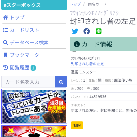
eスターボックス
トップ
同名カード
ﾌｳｲﾝｻﾚｼﾓﾉﾉﾋﾀﾞﾘｱｼ
トップ
封印されし者の左足
カードリスト
データベース検索
カード情報
ブックマーク
ﾌｳｲﾝｻﾚｼﾓﾉﾉﾋﾀﾞﾘｱｼ
封印されし者の左足
閲覧履歴
1
通常モンスター
1
闇
魔法使い族
レベル：
属性：
種族：
200
300
攻：
守：
44519536
パスワード：
テキスト：
封印された左足。封印を解くと、無限の
制限