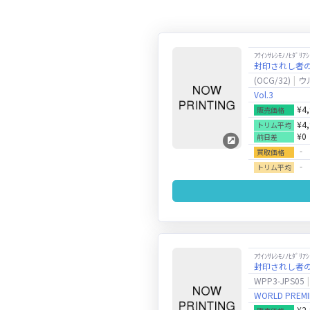
ﾌｳｲﾝｻﾚｼﾓﾉﾉﾋﾀﾞﾘｱｼ
封印されし者
(OCG/32)
ウ
Vol.3
¥4
販売価格
¥4
トリム平均
¥0
前日差
‐
買取価格
‐
トリム平均
ﾌｳｲﾝｻﾚｼﾓﾉﾉﾋﾀﾞﾘｱｼ
封印されし者
WPP3-JPS05
WORLD PREMI
¥2