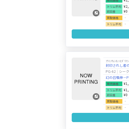
販売価格
¥2
トリム平均
¥0
前日差
‐
買取価格
‐
トリム平均
ﾌｳｲﾝｻﾚｼﾓﾉﾉﾋﾀﾞﾘｱｼ
封印されし者
PG-62
シー
幻の召喚神－PH
¥1
販売価格
¥1
トリム平均
¥0
前日差
‐
買取価格
‐
トリム平均