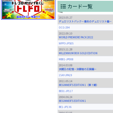
カード一覧
2023.05.27
デュエリストパック－爆炎のデュエリスト編－
OCG-294
2022.09.10
WORLD PREMIERE PACK 2022
WPP3-JPS05
2015.11.28
MILLENNIUM BOX GOLD EDITION
MB01-JP008
2014.03.08
決闘王の記憶－決闘者の王国編－
15AY-JPA19
2011.05.14
BEGINNER'S EDITION 1（第７期）
BE01-JP117
2004.06.24
BEGINNER'S EDITION 1
BE1-JP136
2004.02.05