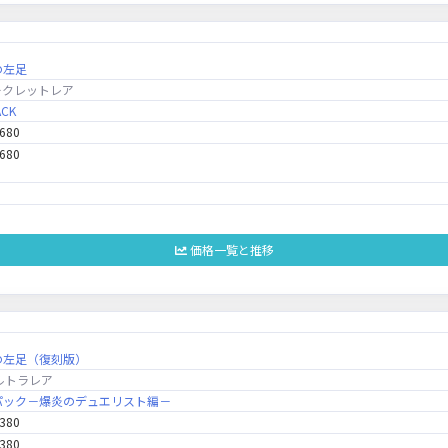
の左足
ークレットレア
ACK
,680
,680
価格一覧と推移
の左足（復刻版）
ルトラレア
パック－爆炎のデュエリスト編－
,380
,380