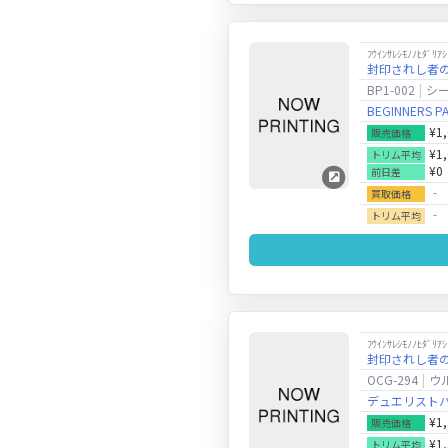
ﾌｳｲﾝｻﾚｼﾓﾉﾉﾋﾀﾞﾘｱｼ
封印されし者
BP1-002
シ
BEGINNERS P
¥1
販売価格
¥1
トリム平均
¥0
前日差
‐
買取価格
‐
トリム平均
ﾌｳｲﾝｻﾚｼﾓﾉﾉﾋﾀﾞﾘｱｼ
封印されし者
OCG-294
ウ
デュエリスト
¥1
販売価格
¥1
トリム平均