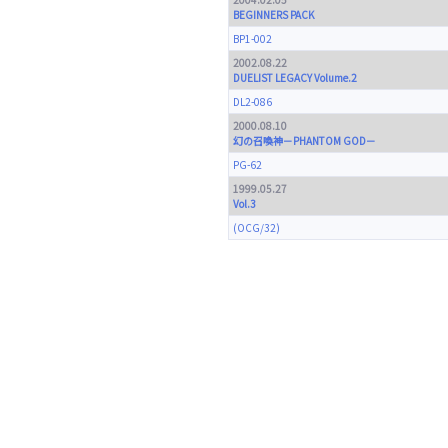
BEGINNERS PACK
BP1-002
2002.08.22
DUELIST LEGACY Volume.2
DL2-086
2000.08.10
幻の召喚神－PHANTOM GOD－
PG-62
1999.05.27
Vol.3
(OCG/32)