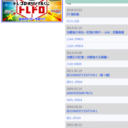
2024.02.03
EX 復刻版
OCG-328
2015.01.10
決闘者の栄光－記憶の断片－ side：武藤遊戯
15AX-JPM06
15AX-JPM06
2014.03.08
決闘王の記憶－決闘者の王国編－
15AY-JPA09
2011.05.14
BEGINNER'S EDITION 1（第７期）
BE01-JP094
2009.03.14
ANNIVERSARY PACK
YAP1-JP004
2004.06.24
BEGINNER'S EDITION 1
BE1-JP104
2002.08.22