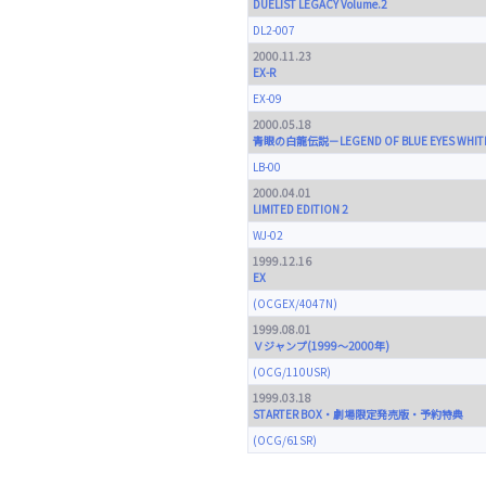
DUELIST LEGACY Volume.2
DL2-007
2000.11.23
EX-R
EX-09
2000.05.18
青眼の白龍伝説－LEGEND OF BLUE EYES WHIT
LB-00
2000.04.01
LIMITED EDITION 2
WJ-02
1999.12.16
EX
(OCGEX/4047N)
1999.08.01
Ｖジャンプ(1999～2000年)
(OCG/110USR)
1999.03.18
STARTER BOX・劇場限定発売版・予約特典
(OCG/61SR)