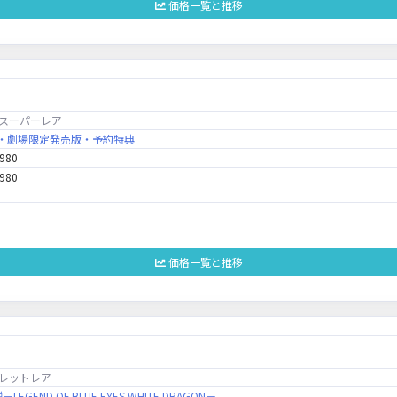
価格一覧と推移
スーパーレア
BOX・劇場限定発売版・予約特典
,980
,980
価格一覧と推移
レットレア
GEND OF BLUE EYES WHITE DRAGON－