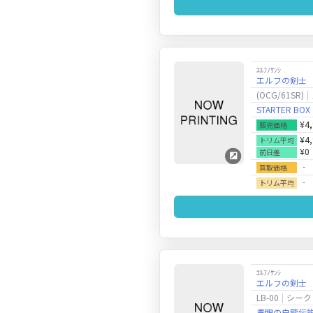
ｴﾙﾌﾉｹﾝｼ
エルフの剣士
(OCG/61SR)
STARTER 
¥4
販売価格
¥4
トリム平均
¥0
前日差
‐
買取価格
‐
トリム平均
ｴﾙﾌﾉｹﾝｼ
エルフの剣士
LB-00
シーク
青眼の白龍伝説－LE