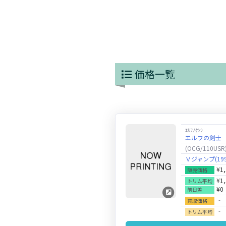
価格一覧
ｴﾙﾌﾉｹﾝｼ
エルフの剣士
(OCG/110USR
Ｖジャンプ(199
¥1
販売価格
¥1
トリム平均
¥0
前日差
‐
買取価格
‐
トリム平均