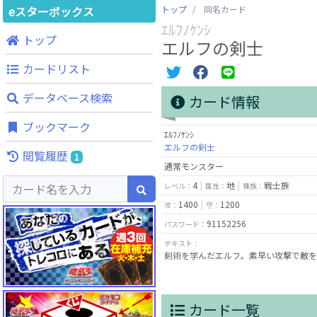
eスターボックス
トップ
同名カード
ｴﾙﾌﾉｹﾝｼ
トップ
エルフの剣士
カードリスト
データベース検索
カード情報
ブックマーク
ｴﾙﾌﾉｹﾝｼ
エルフの剣士
閲覧履歴
1
通常モンスター
4
地
戦士族
レベル：
属性：
種族：
1400
1200
攻：
守：
91152256
パスワード：
テキスト：
剣術を学んだエルフ。素早い攻撃で敵を
カード一覧