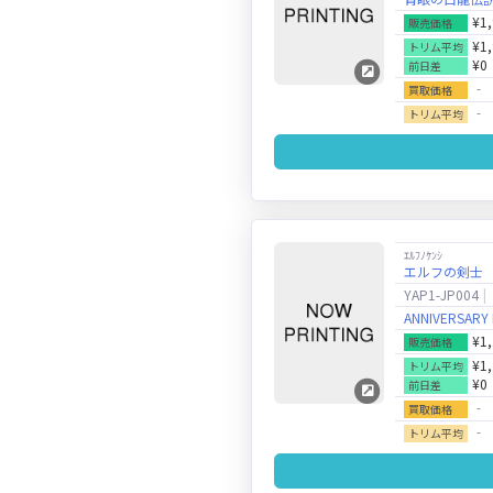
¥1
販売価格
¥1
トリム平均
¥0
前日差
‐
買取価格
‐
トリム平均
ｴﾙﾌﾉｹﾝｼ
エルフの剣士
YAP1-JP004
ANNIVERSARY
¥1
販売価格
¥1
トリム平均
¥0
前日差
‐
買取価格
‐
トリム平均