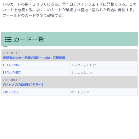
ドのカードの数×１０００になる。②：自分メインフェイズに発動できる。この
カードを破壊する。③：このカードが破壊され墓地へ送られた場合に発動する。
フィールドのカードを全て破壊する。
カード一覧
2015.01.10
決闘者の栄光－記憶の断片－ side：武藤遊戯
15AX-JPM57
シークレットレア
15AX-JPM57
ミレニアムレア
2006.08.19
Vジャンプ(2006年10月号～)
VJMP-JP021
ウルトラレア