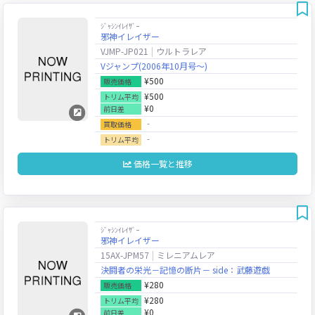
ｼﾞｬｼﾝｲﾚｲｻﾞｰ
邪神イレイザー
VJMP-JP021
ウルトラレア
Vジャンプ(2006年10月号～)
¥500
販売価格
¥500
トリム平均
¥0
前日差
‐
買取価格
‐
トリム平均
価格一覧と推移
ｼﾞｬｼﾝｲﾚｲｻﾞｰ
邪神イレイザー
15AX-JPM57
ミレニアムレア
決闘者の栄光－記憶の断片－ side：武藤遊戯
¥280
販売価格
¥280
トリム平均
¥0
前日差