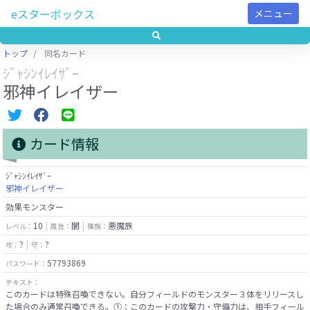
eスターボックス
メニュー
トップ
同名カード
ｼﾞｬｼﾝｲﾚｲｻﾞｰ
邪神イレイザー
カード情報
ｼﾞｬｼﾝｲﾚｲｻﾞｰ
邪神イレイザー
効果モンスター
10
闇
悪魔族
レベル：
属性：
種族：
?
?
攻：
守：
57793869
パスワード：
テキスト：
このカードは特殊召喚できない。自分フィールドのモンスター３体をリリースし
た場合のみ通常召喚できる。①：このカードの攻撃力・守備力は、相手フィール