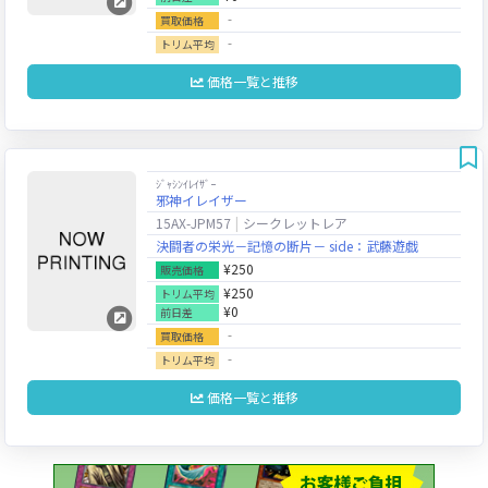
‐
買取価格
‐
トリム平均
価格一覧と推移
ｼﾞｬｼﾝｲﾚｲｻﾞｰ
邪神イレイザー
15AX-JPM57
シークレットレア
決闘者の栄光－記憶の断片－ side：武藤遊戯
¥250
販売価格
¥250
トリム平均
¥0
前日差
‐
買取価格
‐
トリム平均
価格一覧と推移