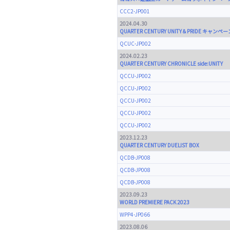
CCC2-JP001
2024.04.30
QUARTER CENTURY UNITY＆PRIDE キャンペー
QCUC-JP002
2024.02.23
QUARTER CENTURY CHRONICLE side:UNITY
QCCU-JP002
QCCU-JP002
QCCU-JP002
QCCU-JP002
QCCU-JP002
2023.12.23
QUARTER CENTURY DUELIST BOX
QCDB-JP008
QCDB-JP008
QCDB-JP008
2023.09.23
WORLD PREMIERE PACK 2023
WPP4-JP066
2023.08.06