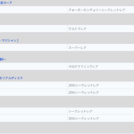
来場記念カード
クォーターセンチュリーシークレットレア
ウルトラレア
・マジシャン ]
スーパーレア
編6－
ホログラフィックレア
モリアルディスク
20thシークレットレア
20thシークレットレア
シークレットレア
20thシークレットレア