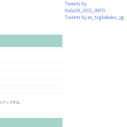
Tweets by
YuGiOh_OCG_INFO
Tweets by es_tcgkakaku_yg
０アップする。