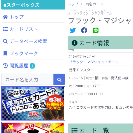
eスターボックス
トップ
同名カード
ﾌﾞﾗｯｸﾏｼﾞｼｬﾝｶﾞｰﾙ
トップ
ブラック・マジシャ
カードリスト
データベース検索
カード情報
ブックマーク
ﾌﾞﾗｯｸﾏｼﾞｼｬﾝｶﾞｰﾙ
ブラック・マジシャン・ガール
閲覧履歴
1
効果モンスター
6
闇
魔法使い族
レベル：
属性：
種族：
2000
1700
攻：
守：
38033121
パスワード：
テキスト：
①：このカードの攻撃力は、お互いの墓
カード一覧