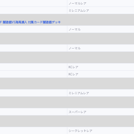
ノーマルレア
ミレニアムレア
 闇遊戯VS海馬瀬人 付属カード闇遊戯デッキ
ノーマル
ノーマル
KCレア
KCレア
ミレニアムレア
スーパーレア
シークレットレア