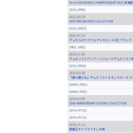
Yu-Gi-Oh! WORLD CHAMPIONSHIP 2023 
2023-JPP01
2022.02.19
HISTORY ARCHIVE COLLECTION
HC01-JP003
2021.07.10
デュエルロワイヤル デッキセットEX[ ブラック
DR01-JPA02
2019.11.09
デュエリストパック－レジェンドデュエリスト
DP23-JP000
2019.03.20
『遊☆戯☆王』デュエリスト＆モンスターズ メ
DMMD-JP001
DMMD-JP001
2019.02.09
20th ANNIVERSARY LEGEND COLLECTION
20TH-JPC55
20TH-JPC55
2018.11.12
遊戯王チップスうすしお味