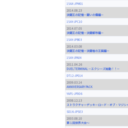
15AX-JPM01
2014.08.23
決闘王の記憶－闘いの儀編－
15AY-JPC10
2014.07.05
決闘王の記憶－決闘都市編－
15AY-JPB03
2014.03.08
決闘王の記憶－決闘者の王国編－
15AY-JPA04
2011.04.26
DUEL TERMINAL －エクシーズ始動！！－
DT12-JP014
2009.03.14
ANNIVERSARY PACK
YAP1-JP006
2008.12.13
ストラクチャーデッキ－ロード・オブ・マジシ
SD16-JPSE3
2003.08.10
第１回世界大会～