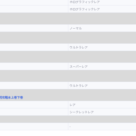
ホログラフィックレア
ホログラフィックレア
ノーマル
ウルトラレア
スーパーレア
ウルトラレア
・同攻略本上巻下巻
レア
シークレットレア
-