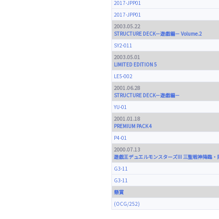
2017-JPP01
2017-JPP01
2003.05.22
STRUCTURE DECK－遊戯編－ Volume.2
SY2-011
2003.05.01
LIMITED EDITION 5
LE5-002
2001.06.28
STRUCTURE DECK－遊戯編－
YU-01
2001.01.18
PREMIUM PACK 4
P4-01
2000.07.13
遊戯王デュエルモンスターズIII 三聖戦神降臨
G3-11
G3-11
懸賞
(OCG/252)