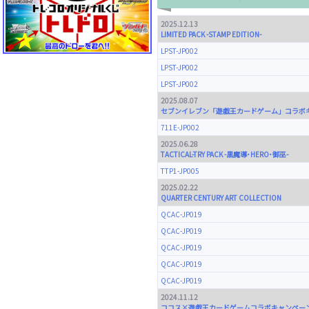
2025.12.13
LIMITED PACK -STAMP EDITION-
LPST-JP002
LPST-JP002
LPST-JP002
2025.08.07
セブンイレブン「遊戯王カードゲーム」コラボキ
711E-JP002
2025.06.28
TACTICAL-TRY PACK -黒魔導･HERO･御巫-
TTP1-JP005
2025.02.22
QUARTER CENTURY ART COLLECTION
QCAC-JP019
QCAC-JP019
QCAC-JP019
QCAC-JP019
QCAC-JP019
2024.11.12
ココス×遊戯王カードゲームコラボキャンペーン