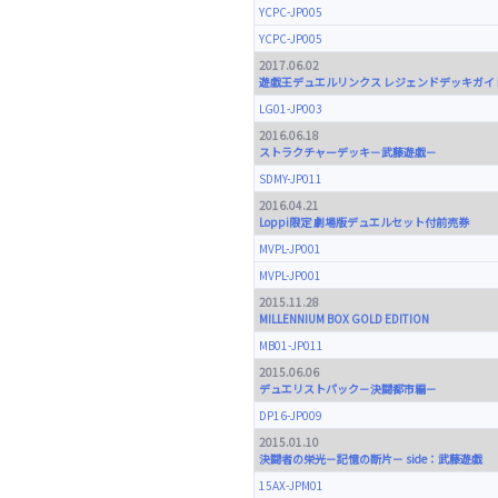
YCPC-JP005
YCPC-JP005
2017.06.02
遊戯王デュエルリンクス レジェンドデッキガイド
LG01-JP003
2016.06.18
ストラクチャーデッキ－武藤遊戯－
SDMY-JP011
2016.04.21
Loppi限定 劇場版デュエルセット付前売券
MVPL-JP001
MVPL-JP001
2015.11.28
MILLENNIUM BOX GOLD EDITION
MB01-JP011
2015.06.06
デュエリストパック－決闘都市編－
DP16-JP009
2015.01.10
決闘者の栄光－記憶の断片－ side：武藤遊戯
15AX-JPM01