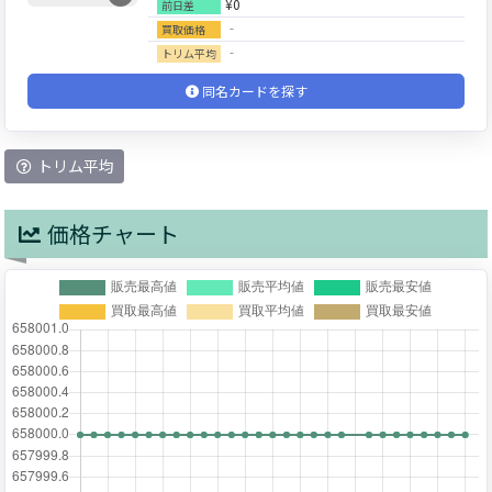
¥0
前日差
‐
買取価格
‐
トリム平均
同名カードを探す
トリム平均
価格チャート