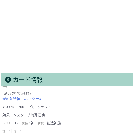
カード情報
ﾋｶﾘﾉｿｳｿﾞｳｼﾝﾎﾙｱｸﾃｨ
光の創造神 ホルアクティ
YGOPR-JP001
ウルトラレア
効果モンスター / 特殊召喚
12
神
創造神族
レベル：
属性：
種族：
?
?
攻：
守：