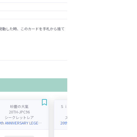
発動した時、このカードを手札から捨て
砂塵の大嵐
Ｓｉｎ レインボー・ドラゴン
20TH-JPC96
20TH-JPC72
シークレットレア
スーパーパラレルレア
シ
20th ANNIVERSARY LEGEND COLLECTION
20th ANNIVERSARY LEGEND COLLECTION