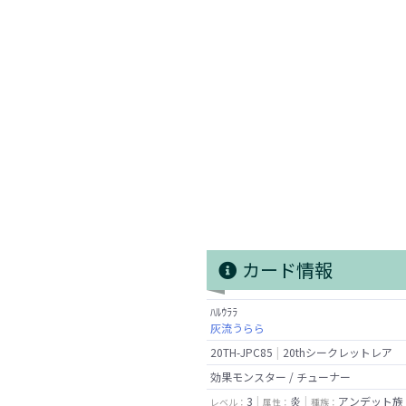
カード情報
ﾊﾙｳﾗﾗ
灰流うらら
20TH-JPC85
20thシークレットレア
効果モンスター / チューナー
3
炎
アンデット族
レベル：
属性：
種族：