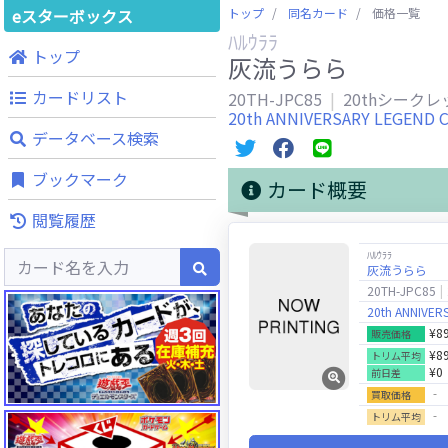
eスターボックス
トップ
同名カード
価格一覧
ﾊﾙｳﾗﾗ
トップ
灰流うらら
カードリスト
20TH-JPC85
20thシーク
20th ANNIVERSARY LEGEND 
データベース検索
ブックマーク
カード概要
閲覧履歴
ﾊﾙｳﾗﾗ
灰流うらら
20TH-JPC85
20th ANNIVER
¥8
販売価格
¥8
トリム平均
¥0
前日差
‐
買取価格
‐
トリム平均