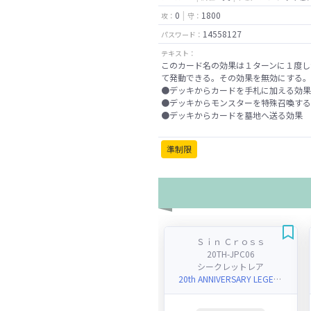
0
1800
攻：
守：
14558127
パスワード：
テキスト：
このカード名の効果は１ターンに１度し
て発動できる。その効果を無効にする。
●デッキからカードを手札に加える効果
●デッキからモンスターを特殊召喚する
●デッキからカードを墓地へ送る効果
準制限
Ｓｉｎ Ｃｒｏｓｓ
20TH-JPC06
シークレットレア
20th ANNIVERSARY LEGEND COLLECTION