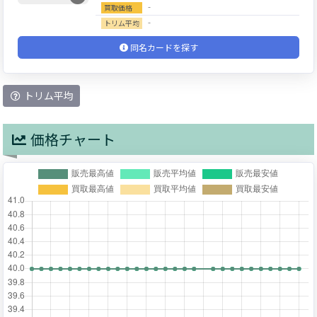
‐
買取価格
‐
トリム平均
同名カードを探す
トリム平均
価格チャート