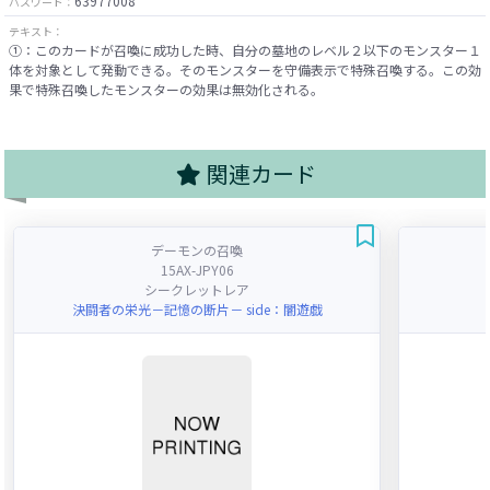
63977008
パスワード：
テキスト：
①：このカードが召喚に成功した時、自分の墓地のレベル２以下のモンスター１
体を対象として発動できる。そのモンスターを守備表示で特殊召喚する。この効
果で特殊召喚したモンスターの効果は無効化される。
関連カード
デーモンの召喚
15AX-JPY06
シークレットレア
決闘者の栄光－記憶の断片－ side：闇遊戯