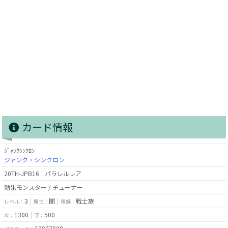
カード情報
ｼﾞｬﾝｸｼﾝｸﾛﾝ
ジャンク・シンクロン
20TH-JPB16
パラレルレア
効果モンスター / チューナー
3
闇
戦士族
レベル：
属性：
種族：
1300
500
攻：
守：