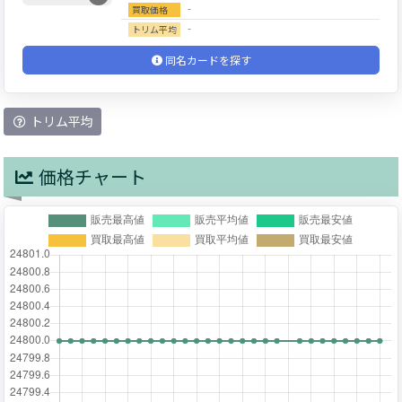
‐
買取価格
‐
トリム平均
同名カードを探す
トリム平均
価格チャート