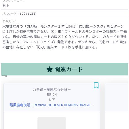
リンクマーカー：
右上
90673288
パスワード：
テキスト：
水属性以外の「閃刀姫」モンスター１体 自分は「閃刀姫－シズク」を１ターン
に１度しか特殊召喚できない。①：相手フィールドのモンスターの攻撃力・守備
力は、自分の墓地の魔法カードの数×１００ダウンする。②：このカードを特殊
召喚したターンのエンドフェイズに発動できる。デッキから、同名カードが自分
の墓地に存在しない「閃刀」魔法カード１枚を手札に加える。
関連カード
万華鏡－華麗なる分身－
RB-24
レア
暗黒魔竜復活－REVIVAL OF BLACK DEMONS DRAGON－