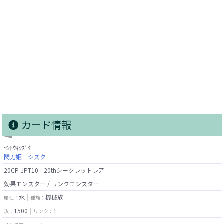
カード情報
ｾﾝﾄｳｷｼｽﾞｸ
閃刀姫－シズク
20CP-JPT10
20thシークレットレア
効果モンスター / リンクモンスター
水
機械族
属性：
種族：
1500
1
攻：
リンク：