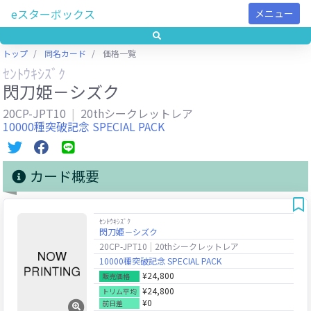
eスターボックス
メニュー
トップ
同名カード
価格一覧
ｾﾝﾄｳｷｼｽﾞｸ
閃刀姫－シズク
20CP-JPT10
20thシークレットレア
10000種突破記念 SPECIAL PACK
カード概要
ｾﾝﾄｳｷｼｽﾞｸ
閃刀姫－シズク
20CP-JPT10
20thシークレットレア
10000種突破記念 SPECIAL PACK
¥24,800
販売価格
¥24,800
トリム平均
¥0
前日差