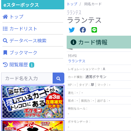
eスターボックス
トップ
同名カード
ﾗﾗﾝﾃｽ
トップ
ラランテス
カードリスト
データベース検索
カード情報
ブックマーク
ﾗﾗﾝﾃｽ
ラランテス
閲覧履歴
1
A
レギュレーションマーク：
通常ポケモン
カード種別：
-
草
-
HP：
タイプ：
マーク：
-
-
進化：
-
-
-
弱点：
抵抗力：
逃げる：
特別なルール：
-
ポケモンデータ：
-