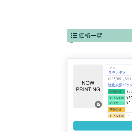
価格一覧
ﾗﾗﾝﾃｽ
ラランテス
(006/051/SM1
強化拡張パッ
¥3
販売価格
¥3
トリム平均
¥0
前日差
‐
買取価格
‐
トリム平均