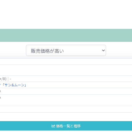
+/B)
-
ク「サン&ムーン」
0
0
価格一覧と推移