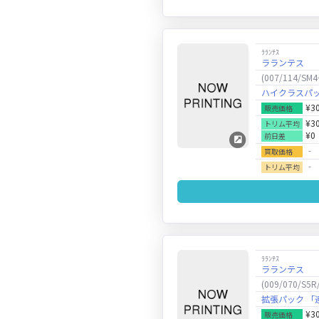
ﾗﾗﾝﾃｽ
ラランテス
(007/114/SM4
ハイクラスパッ
¥3
販売価格
¥3
トリム平均
¥0
前日差
‐
買取価格
‐
トリム平均
ﾗﾗﾝﾃｽ
ラランテス
(009/070/S5R
拡張パック 「
¥3
販売価格