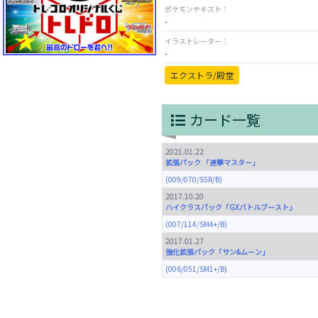
ポケモンテキスト：
-
イラストレーター：
-
エクストラ/殿堂
カード一覧
2021.01.22
拡張パック 「連撃マスター」
(009/070/S5R/B)
2017.10.20
ハイクラスパック「GXバトルブースト」
(007/114/SM4+/B)
2017.01.27
強化拡張パック「サン&ムーン」
(006/051/SM1+/B)