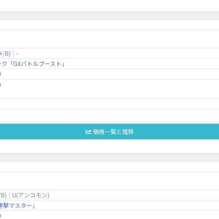
+/B)
-
ク「GXバトルブースト」
0
0
価格一覧と推移
/B)
U(アンコモン)
連撃マスター」
0