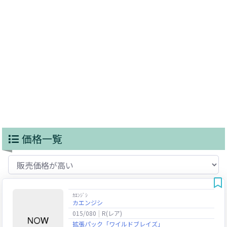
価格一覧
ｶｴﾝｼﾞｼ
カエンジシ
015/080
R(レア)
拡張パック「ワイルドブレイズ」