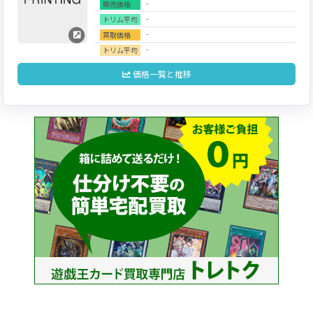
‐
販売価格
‐
トリム平均
‐
買取価格
‐
トリム平均
価格一覧と推移