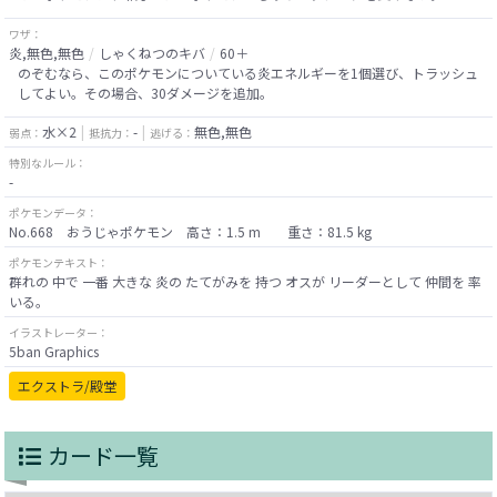
ワザ：
炎,無色,無色
しゃくねつのキバ
60＋
のぞむなら、このポケモンについている炎エネルギーを1個選び、トラッシュ
してよい。その場合、30ダメージを追加。
水×2
-
無色,無色
弱点：
抵抗力：
逃げる：
特別なルール：
-
ポケモンデータ：
No.668 おうじゃポケモン 高さ：1.5 m 重さ：81.5 kg
ポケモンテキスト：
群れの 中で 一番 大きな 炎の たてがみを 持つ オスが リーダーとして 仲間を 率
いる。
イラストレーター：
5ban Graphics
エクストラ/殿堂
カード一覧