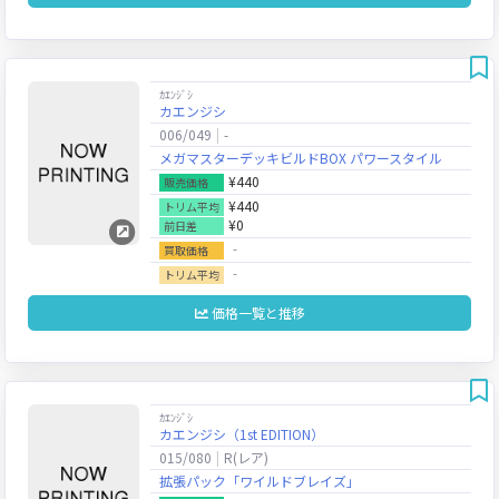
ｶｴﾝｼﾞｼ
カエンジシ
006/049
-
メガマスターデッキビルドBOX パワースタイル
¥440
販売価格
¥440
トリム平均
¥0
前日差
‐
買取価格
‐
トリム平均
価格一覧と推移
ｶｴﾝｼﾞｼ
カエンジシ（1st EDITION）
015/080
R(レア)
拡張パック「ワイルドブレイズ」