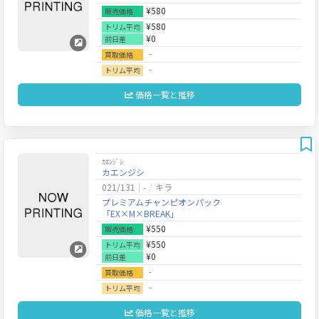
¥580
販売価格
¥580
トリム平均
¥0
前日差
‐
買取価格
‐
トリム平均
価格一覧と推移
ｶｴﾝｼﾞｼ
カエンジシ
021/131
-
キラ
プレミアムチャンピオンパック
「EX×M×BREAK」
¥550
販売価格
¥550
トリム平均
¥0
前日差
‐
買取価格
‐
トリム平均
価格一覧と推移