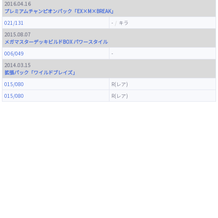
2016.04.16
プレミアムチャンピオンパック「EX×M×BREAK」
021/131
-
キラ
2015.08.07
メガマスターデッキビルドBOX パワースタイル
006/049
-
2014.03.15
拡張パック「ワイルドブレイズ」
015/080
R(レア)
015/080
R(レア)