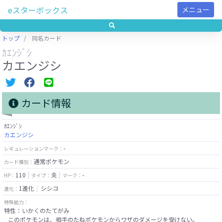
eスターボックス
メニュー
トップ
同名カード
ｶｴﾝｼﾞｼ
カエンジシ
カード情報
ｶｴﾝｼﾞｼ
カエンジシ
-
レギュレーションマーク：
通常ポケモン
カード種別：
110
炎
-
HP：
タイプ：
マーク：
1進化
シシコ
進化：
特殊能力：
特性：いかくのたてがみ
このポケモンは、相手のたねポケモンからワザのダメージを受けない。