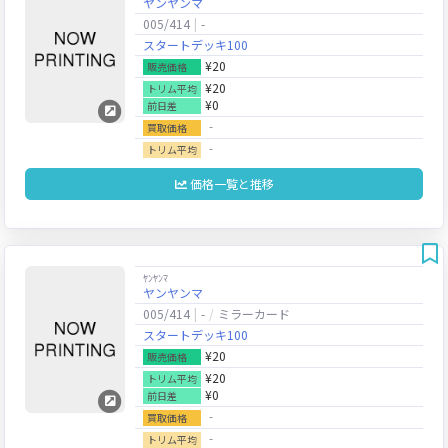
ヤンヤンマ
005/414
-
スタートデッキ100
¥20
販売価格
¥20
トリム平均
¥0
前日差
‐
買取価格
‐
トリム平均
価格一覧と推移
ﾔﾝﾔﾝﾏ
ヤンヤンマ
005/414
-
ミラーカード
スタートデッキ100
¥20
販売価格
¥20
トリム平均
¥0
前日差
‐
買取価格
‐
トリム平均