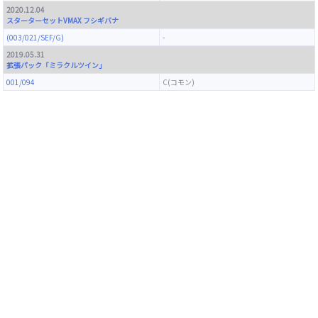
2020.12.04
スターターセットVMAX フシギバナ
(003/021/SEF/G)
-
2019.05.31
拡張パック「ミラクルツイン」
001/094
C(コモン)