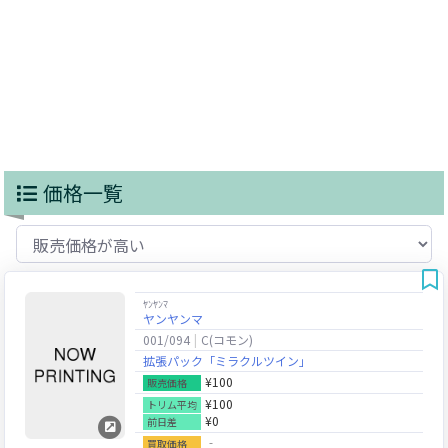
価格一覧
ﾔﾝﾔﾝﾏ
ヤンヤンマ
001/094
C(コモン)
拡張パック「ミラクルツイン」
¥100
販売価格
¥100
トリム平均
¥0
前日差
‐
買取価格