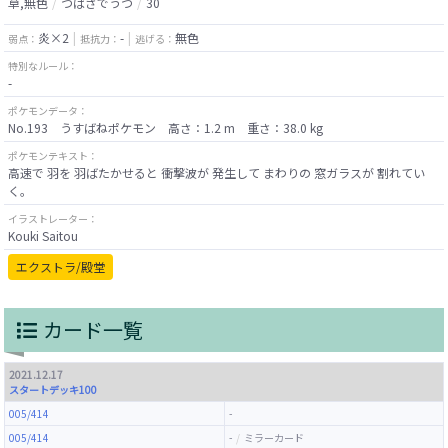
草,無色
つばさでうつ
30
炎×2
-
無色
弱点：
抵抗力：
逃げる：
特別なルール：
-
ポケモンデータ：
No.193 うすばねポケモン 高さ：1.2 m 重さ：38.0 kg
ポケモンテキスト：
高速で 羽を 羽ばたかせると 衝撃波が 発生して まわりの 窓ガラスが 割れてい
く。
イラストレーター：
Kouki Saitou
エクストラ/殿堂
カード一覧
2021.12.17
スタートデッキ100
005/414
-
005/414
-
ミラーカード