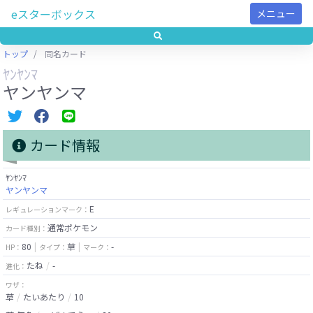
eスターボックス
メニュー
トップ
同名カード
ﾔﾝﾔﾝﾏ
ヤンヤンマ
カード情報
ﾔﾝﾔﾝﾏ
ヤンヤンマ
E
レギュレーションマーク：
通常ポケモン
カード種別：
80
草
-
HP：
タイプ：
マーク：
たね
-
進化：
ワザ：
草
たいあたり
10