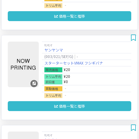
‐
トリム平均
価格一覧と推移
ﾔﾝﾔﾝﾏ
ヤンヤンマ
(003/021/SEF/G)
-
スターターセットVMAX フシギバナ
¥20
販売価格
¥20
トリム平均
¥0
前日差
‐
買取価格
‐
トリム平均
価格一覧と推移
ﾔﾝﾔﾝﾏ