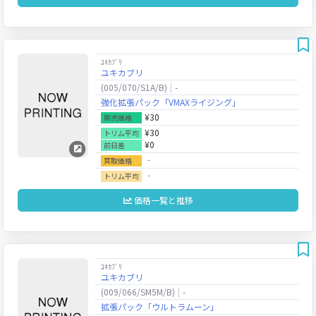
ﾕｷｶﾌﾞﾘ
ユキカブリ
(005/070/S1A/B)
-
強化拡張パック「VMAXライジング」
¥30
販売価格
¥30
トリム平均
¥0
前日差
‐
買取価格
‐
トリム平均
価格一覧と推移
ﾕｷｶﾌﾞﾘ
ユキカブリ
(009/066/SM5M/B)
-
拡張パック「ウルトラムーン」