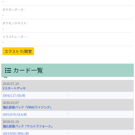
-
ポケモンデータ：
-
ポケモンテキスト：
-
イラストレーター：
-
エクストラ/殿堂
カード一覧
2020.07.10
Vスタートデッキ
(006/127/SD/B)
-
2020.02.07
強化拡張パック「VMAXライジング」
(005/070/S1A/B)
-
2018.01.19
強化拡張パック「ウルトラフォース」
(003/050/SM5+/B)
-