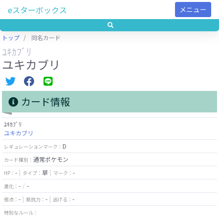
eスターボックス
メニュー
トップ
同名カード
ﾕｷｶﾌﾞﾘ
ユキカブリ
カード情報
ﾕｷｶﾌﾞﾘ
ユキカブリ
D
レギュレーションマーク：
通常ポケモン
カード種別：
-
草
-
HP：
タイプ：
マーク：
-
-
進化：
-
-
-
弱点：
抵抗力：
逃げる：
特別なルール：