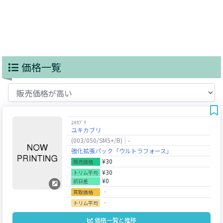
価格一覧
ﾕｷｶﾌﾞﾘ
ユキカブリ
(003/050/SM5+/B)
-
強化拡張パック「ウルトラフォース」
¥30
販売価格
¥30
トリム平均
¥0
前日差
‐
買取価格
‐
トリム平均
価格一覧と推移