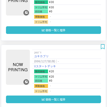
¥30
販売価格
¥30
トリム平均
¥0
前日差
‐
買取価格
‐
トリム平均
価格一覧と推移
ﾕｷｶﾌﾞﾘ
ユキカブリ
(006/127/SD/B)
-
Vスタートデッキ
¥20
販売価格
¥20
トリム平均
¥0
前日差
‐
買取価格
‐
トリム平均
価格一覧と推移