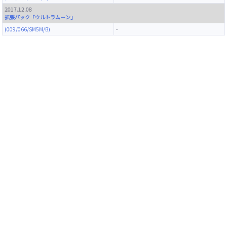
2017.12.08
拡張パック「ウルトラムーン」
(009/066/SM5M/B)
-