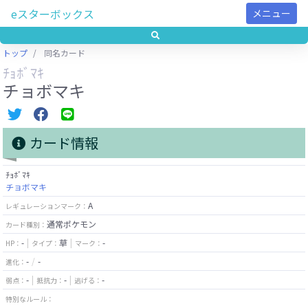
eスターボックス
メニュー
トップ
同名カード
ﾁｮﾎﾞﾏｷ
チョボマキ
カード情報
ﾁｮﾎﾞﾏｷ
チョボマキ
A
レギュレーションマーク：
通常ポケモン
カード種別：
-
草
-
HP：
タイプ：
マーク：
-
-
進化：
-
-
-
弱点：
抵抗力：
逃げる：
特別なルール：