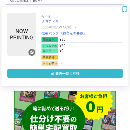
ﾁｮﾎﾞﾏｷ
チョボマキ
(005/050/SM4A/B)
-
拡張パック「超次元の暴獣」
¥30
販売価格
¥30
トリム平均
¥0
前日差
‐
買取価格
‐
トリム平均
価格一覧と推移