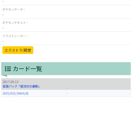
-
ポケモンデータ：
-
ポケモンテキスト：
-
イラストレーター：
-
エクストラ/殿堂
カード一覧
2017.09.15
拡張パック「超次元の暴獣」
(005/050/SM4A/B)
-