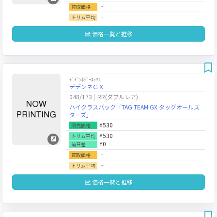
‐
買取価格
‐
トリム平均
価格一覧と推移
ﾃﾞﾃﾞﾝﾈｼﾞｰｴｯｸｽ
デデンネＧＸ
048/173
RR(ダブルレア)
ハイクラスパック「TAG TEAM GX タッグオールス
ターズ」
¥530
販売価格
¥530
トリム平均
¥0
前日差
‐
買取価格
‐
トリム平均
価格一覧と推移