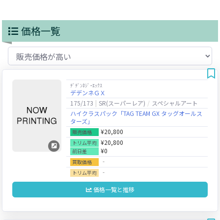
価格一覧
ﾃﾞﾃﾞﾝﾈｼﾞｰｴｯｸｽ
デデンネＧＸ
175/173
SR(スーパーレア)
スペシャルアート
ハイクラスパック「TAG TEAM GX タッグオールス
ターズ」
¥20,800
販売価格
¥20,800
トリム平均
¥0
前日差
‐
買取価格
‐
トリム平均
価格一覧と推移