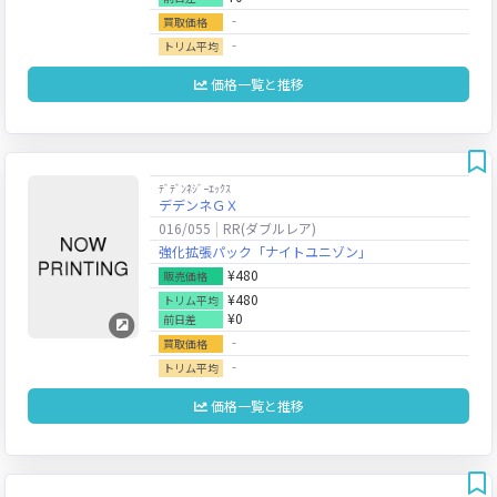
‐
買取価格
‐
トリム平均
価格一覧と推移
ﾃﾞﾃﾞﾝﾈｼﾞｰｴｯｸｽ
デデンネＧＸ
016/055
RR(ダブルレア)
強化拡張パック「ナイトユニゾン」
¥480
販売価格
¥480
トリム平均
¥0
前日差
‐
買取価格
‐
トリム平均
価格一覧と推移