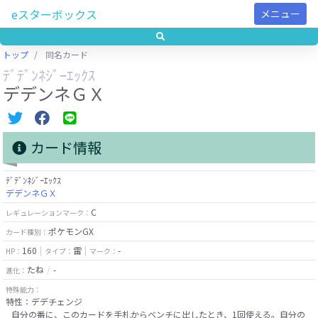
eスターボックス
メニュー
トップ
同名カード
ﾃﾞﾃﾞﾝﾈｼﾞｰｴｯｸｽ
デデンネＧＸ
カード情報
ﾃﾞﾃﾞﾝﾈｼﾞｰｴｯｸｽ
デデンネＧＸ
C
レギュレーションマーク：
ポケモンGX
カード種別：
160
雷
-
HP：
タイプ：
マーク：
たね
-
進化：
特殊能力：
特性：デデチェンジ
自分の番に、このカードを手札からベンチに出したとき、1回使える。自分の