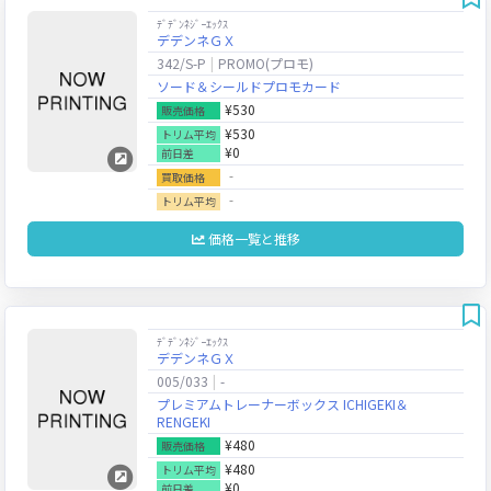
ﾃﾞﾃﾞﾝﾈｼﾞｰｴｯｸｽ
デデンネＧＸ
342/S-P
PROMO(プロモ)
ソード＆シールドプロモカード
¥530
販売価格
¥530
トリム平均
¥0
前日差
‐
買取価格
‐
トリム平均
価格一覧と推移
ﾃﾞﾃﾞﾝﾈｼﾞｰｴｯｸｽ
デデンネＧＸ
005/033
-
プレミアムトレーナーボックス ICHIGEKI＆
RENGEKI
¥480
販売価格
¥480
トリム平均
¥0
前日差