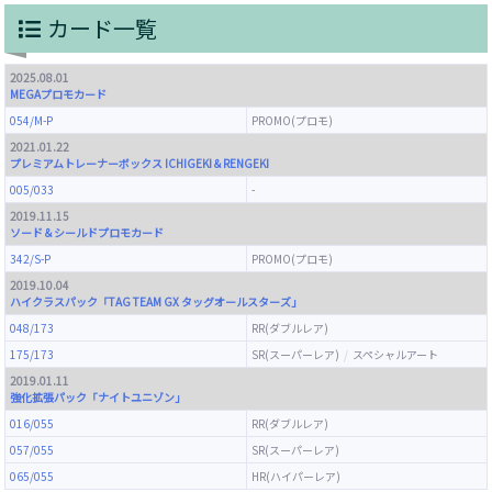
カード一覧
2025.08.01
MEGAプロモカード
054/M-P
PROMO(プロモ)
2021.01.22
プレミアムトレーナーボックス ICHIGEKI＆RENGEKI
005/033
-
2019.11.15
ソード＆シールドプロモカード
342/S-P
PROMO(プロモ)
2019.10.04
ハイクラスパック「TAG TEAM GX タッグオールスターズ」
048/173
RR(ダブルレア)
175/173
SR(スーパーレア)
スペシャルアート
2019.01.11
強化拡張パック「ナイトユニゾン」
016/055
RR(ダブルレア)
057/055
SR(スーパーレア)
065/055
HR(ハイパーレア)