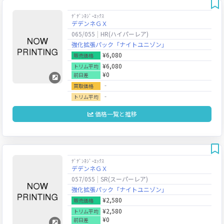
ﾃﾞﾃﾞﾝﾈｼﾞｰｴｯｸｽ
デデンネＧＸ
065/055
HR(ハイパーレア)
強化拡張パック「ナイトユニゾン」
¥6,080
販売価格
¥6,080
トリム平均
¥0
前日差
‐
買取価格
‐
トリム平均
価格一覧と推移
ﾃﾞﾃﾞﾝﾈｼﾞｰｴｯｸｽ
デデンネＧＸ
057/055
SR(スーパーレア)
強化拡張パック「ナイトユニゾン」
¥2,580
販売価格
¥2,580
トリム平均
¥0
前日差