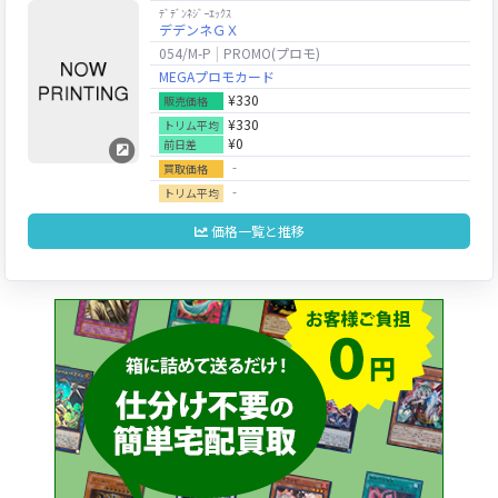
ﾃﾞﾃﾞﾝﾈｼﾞｰｴｯｸｽ
デデンネＧＸ
054/M-P
PROMO(プロモ)
MEGAプロモカード
¥330
販売価格
¥330
トリム平均
¥0
前日差
‐
買取価格
‐
トリム平均
価格一覧と推移