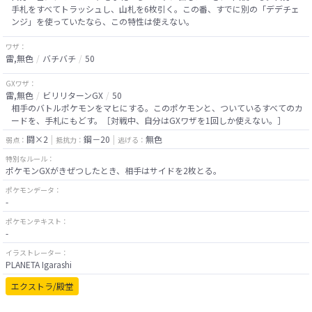
手札をすべてトラッシュし、山札を6枚引く。この番、すでに別の「デデチェ
ンジ」を使っていたなら、この特性は使えない。
ワザ：
雷,無色
バチバチ
50
GXワザ：
雷,無色
ビリリターンGX
50
相手のバトルポケモンをマヒにする。このポケモンと、ついているすべてのカ
ードを、手札にもどす。［対戦中、自分はGXワザを1回しか使えない。］
闘×2
鋼－20
無色
弱点：
抵抗力：
逃げる：
特別なルール：
ポケモンGXがきぜつしたとき、相手はサイドを2枚とる。
ポケモンデータ：
-
ポケモンテキスト：
-
イラストレーター：
PLANETA Igarashi
エクストラ/殿堂