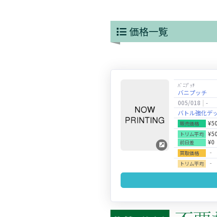
価格一覧
ﾊﾞﾆﾌﾟｯﾁ
バニプッチ
005/018
-
バトル強化デッ
¥5
販売価格
¥5
トリム平均
¥0
前日差
‐
買取価格
‐
トリム平均