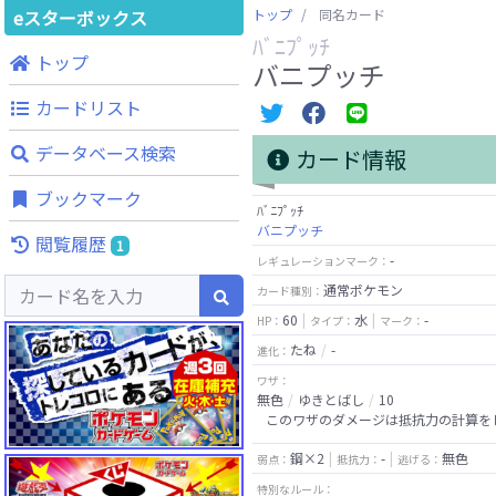
eスターボックス
トップ
同名カード
ﾊﾞﾆﾌﾟｯﾁ
トップ
バニプッチ
カードリスト
データベース検索
カード情報
ブックマーク
ﾊﾞﾆﾌﾟｯﾁ
バニプッチ
閲覧履歴
1
-
レギュレーションマーク：
通常ポケモン
カード種別：
60
水
-
HP：
タイプ：
マーク：
たね
-
進化：
ワザ：
無色
ゆきとばし
10
このワザのダメージは抵抗力の計算を
鋼×2
-
無色
弱点：
抵抗力：
逃げる：
特別なルール：