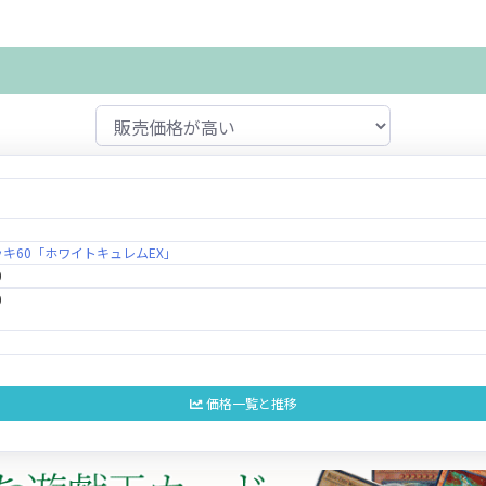
キ60「ホワイトキュレムEX」
0
0
価格一覧と推移