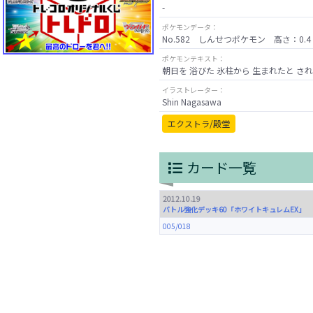
-
ポケモンデータ：
No.582 しんせつポケモン 高さ：0.4 
ポケモンテキスト：
朝日を 浴びた 氷柱から 生まれたと さ
イラストレーター：
Shin Nagasawa
エクストラ/殿堂
カード一覧
2012.10.19
バトル強化デッキ60「ホワイトキュレムEX」
005/018