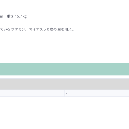
m 重さ：5.7 kg
れている ポケモン。 マイナス５０度の 息を 吐く。
-