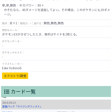
草,草,無色
ギガパワー
80＋
のぞむなら、40ダメージを追加してよい。その場合、このポケモンにも20ダメ
ージ。
炎×2
-
無色,無色,無色
弱点：
抵抗力：
逃げる：
特別なルール：
ポケモンEXがきぜつしたとき、相手はサイドを2枚とる。
ポケモンデータ：
-
ポケモンテキスト：
-
イラストレーター：
Eske Yoshinob
エクストラ/殿堂
カード一覧
2014.06.14
拡張パック「ライジングフィスト」