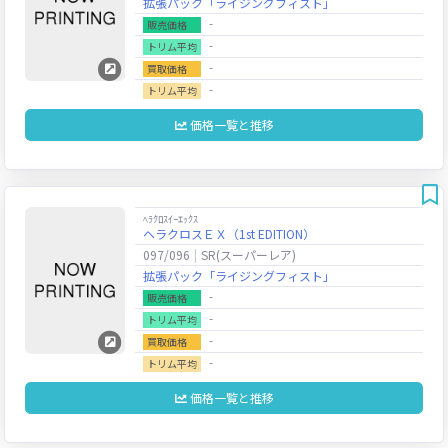
拡張パック「ライジングフィスト」
‐
販売価格
‐
トリム平均
‐
買取価格
‐
トリム平均
価格一覧と推移
ﾍﾗｸﾛｽｲｰｴｯｸｽ
ヘラクロスＥＸ（1st EDITION）
097/096
SR(スーパーレア)
拡張パック「ライジングフィスト」
‐
販売価格
‐
トリム平均
‐
買取価格
‐
トリム平均
価格一覧と推移