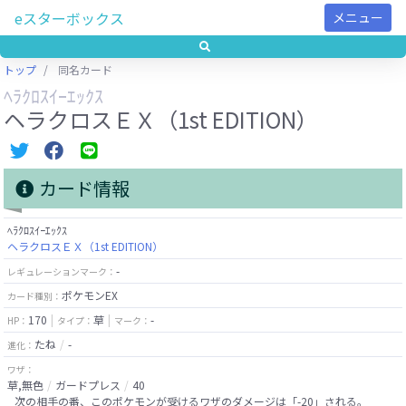
eスターボックス
メニュー
トップ
同名カード
ﾍﾗｸﾛｽｲｰｴｯｸｽ
ヘラクロスＥＸ（1st EDITION）
カード情報
ﾍﾗｸﾛｽｲｰｴｯｸｽ
ヘラクロスＥＸ（1st EDITION）
-
レギュレーションマーク：
ポケモンEX
カード種別：
170
草
-
HP：
タイプ：
マーク：
たね
-
進化：
ワザ：
草,無色
ガードプレス
40
次の相手の番、このポケモンが受けるワザのダメージは「-20」される。