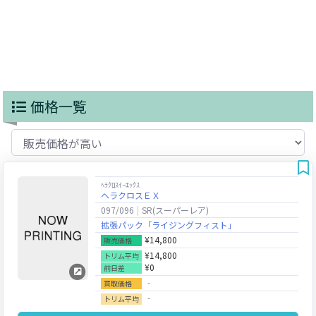
価格一覧
ﾍﾗｸﾛｽｲｰｴｯｸｽ
ヘラクロスＥＸ
097/096
SR(スーパーレア)
拡張パック「ライジングフィスト」
¥14,800
販売価格
¥14,800
トリム平均
¥0
前日差
‐
買取価格
‐
トリム平均