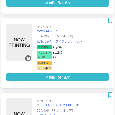
価格一覧と推移
ﾍﾗｸﾛｽｲｰｴｯｸｽ
ヘラクロスＥＸ
004/096
RR(ダブルレア)
拡張パック「ライジングフィスト」
¥1,280
販売価格
¥1,280
トリム平均
¥0
前日差
‐
買取価格
‐
トリム平均
価格一覧と推移
ﾍﾗｸﾛｽｲｰｴｯｸｽ
ヘラクロスＥＸ（1st EDITION）
004/096
RR(ダブルレア)