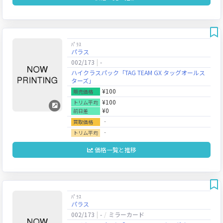
ﾊﾟﾗｽ
パラス
002/173
-
ハイクラスパック「TAG TEAM GX タッグオールス
ターズ」
¥100
販売価格
¥100
トリム平均
¥0
前日差
‐
買取価格
‐
トリム平均
価格一覧と推移
ﾊﾟﾗｽ
パラス
002/173
-
ミラーカード