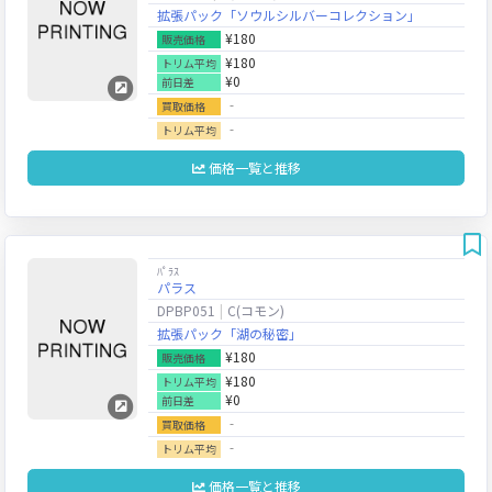
拡張パック「ソウルシルバーコレクション」
¥180
販売価格
¥180
トリム平均
¥0
前日差
‐
買取価格
‐
トリム平均
価格一覧と推移
ﾊﾟﾗｽ
パラス
DPBP051
C(コモン)
拡張パック「湖の秘密」
¥180
販売価格
¥180
トリム平均
¥0
前日差
‐
買取価格
‐
トリム平均
価格一覧と推移