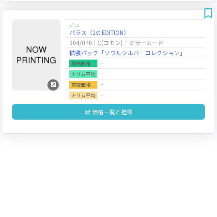
ﾊﾟﾗｽ
パラス（1st EDITION）
004/070
C(コモン)
ミラーカード
拡張パック「ソウルシルバーコレクション」
‐
販売価格
‐
トリム平均
‐
買取価格
‐
トリム平均
価格一覧と推移