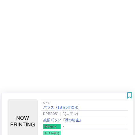
ﾊﾟﾗｽ
パラス（1st EDITION）
DPBP051
C(コモン)
拡張パック「湖の秘密」
‐
販売価格
‐
トリム平均