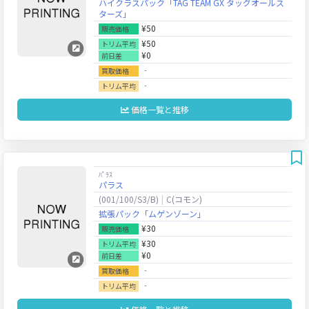
ハイクラスパック「TAG TEAM GX タッグオールス
ターズ」
¥50
販売価格
¥50
トリム平均
¥0
前日差
‐
買取価格
‐
トリム平均
価格一覧と推移
ﾊﾟﾗｽ
パラス
(001/100/S3/B)
C(コモン)
拡張パック「ムゲンゾーン」
¥30
販売価格
¥30
トリム平均
¥0
前日差
‐
買取価格
‐
トリム平均