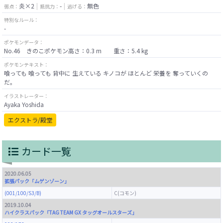
炎×2
-
無色
弱点：
抵抗力：
逃げる：
特別なルール：
-
ポケモンデータ：
No.46 きのこポケモン高さ：0.3 m 重さ：5.4 kg
ポケモンテキスト：
喰っても 喰っても 背中に 生えている キノコが ほとんど 栄養を 奪っていくの
だ。
イラストレーター：
Ayaka Yoshida
エクストラ/殿堂
カード一覧
2020.06.05
拡張パック「ムゲンゾーン」
(001/100/S3/B)
C(コモン)
2019.10.04
ハイクラスパック「TAG TEAM GX タッグオールスターズ」