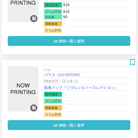
¥20
販売価格
¥20
トリム平均
¥0
前日差
‐
買取価格
‐
トリム平均
価格一覧と推移
ﾊﾟﾗｽ
パラス（1st EDITION）
004/070
C(コモン)
拡張パック「ソウルシルバーコレクション」
‐
販売価格
‐
トリム平均
‐
買取価格
‐
トリム平均
価格一覧と推移