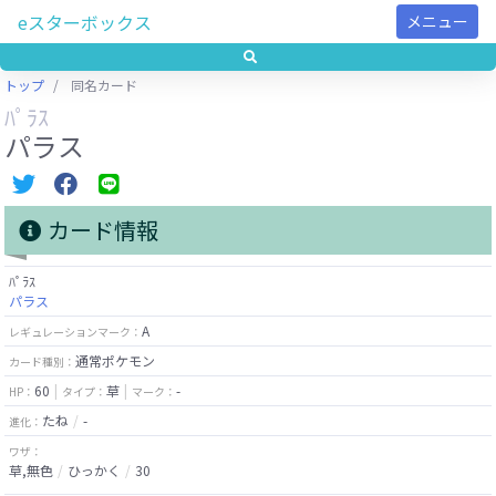
eスターボックス
メニュー
トップ
同名カード
ﾊﾟﾗｽ
パラス
カード情報
ﾊﾟﾗｽ
パラス
A
レギュレーションマーク：
通常ポケモン
カード種別：
60
草
-
HP：
タイプ：
マーク：
たね
-
進化：
ワザ：
草,無色
ひっかく
30