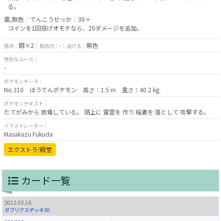
る。
雷,無色
でんこうせっか
30＋
コインを1回投げオモテなら、20ダメージを追加。
闘×2
-
無色
弱点：
抵抗力：
逃げる：
特別なルール：
-
ポケモンデータ：
No.310 ほうでんポケモン 高さ：1.5 m 重さ：40.2 kg
ポケモンテキスト：
たてがみから 放電している。 頭上に 雷雲を 作り 稲妻を 落として 攻撃する。
イラストレーター：
Masakazu Fukuda
エクストラ/殿堂
カード一覧
2012.03.16
ガブリアスデッキ30