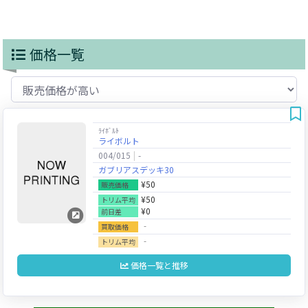
価格一覧
ﾗｲﾎﾞﾙﾄ
ライボルト
004/015
-
ガブリアスデッキ30
¥50
販売価格
¥50
トリム平均
¥0
前日差
‐
買取価格
‐
トリム平均
価格一覧と推移