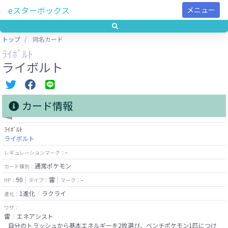
eスターボックス
メニュー
トップ
同名カード
ﾗｲﾎﾞﾙﾄ
ライボルト
カード情報
ﾗｲﾎﾞﾙﾄ
ライボルト
-
レギュレーションマーク：
通常ポケモン
カード種別：
90
雷
-
HP：
タイプ：
マーク：
1進化
ラクライ
進化：
ワザ：
雷
エネアシスト
自分のトラッシュから基本エネルギーを2枚選び、ベンチポケモン1匹につけ