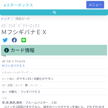
eスターボックス
メニュー
トップ
同名カード
ﾒｶﾞﾌｼｷﾞﾊﾞﾅｲｰｴｯｸｽ
ＭフシギバナＥＸ
カード情報
ﾒｶﾞﾌｼｷﾞﾊﾞﾅｲｰｴｯｸｽ
ＭフシギバナＥＸ
-
レギュレーションマーク：
ポケモンEX / M進化ポケモン
カード種別：
230
草
-
HP：
タイプ：
マーク：
M進化
フシギバナＥＸ
進化：
ワザ：
草,草,無色,無色
ブルームバスター
130
コインを1回投げオモテなら、相手のベンチポケモン全員にも、それぞれ30ダ