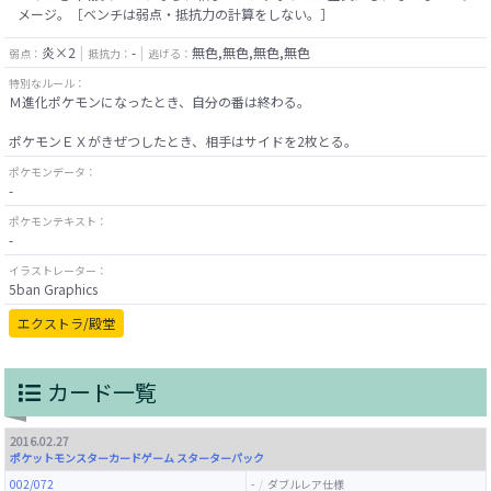
メージ。［ベンチは弱点・抵抗力の計算をしない。］
炎×2
-
無色,無色,無色,無色
弱点：
抵抗力：
逃げる：
特別なルール：
Ｍ進化ポケモンになったとき、自分の番は終わる。
ポケモンＥＸがきぜつしたとき、相手はサイドを2枚とる。
ポケモンデータ：
-
ポケモンテキスト：
-
イラストレーター：
5ban Graphics
エクストラ/殿堂
カード一覧
2016.02.27
ポケットモンスターカードゲーム スターターパック
002/072
-
ダブルレア仕様