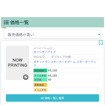
価格一覧
ﾒｶﾞﾌｼｷﾞﾊﾞﾅｲｰｴｯｸｽ
ＭフシギバナＥＸ
002/072
-
ダブルレア仕様
ポケットモンスターカードゲーム スターターパッ
ク
¥9,180
販売価格
¥9,180
トリム平均
¥0
前日差
‐
買取価格
‐
トリム平均
価格一覧と推移