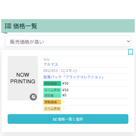
価格一覧
ｸﾙﾏﾕ
クルマユ
002/053
C(コモン)
拡張パック「ブラックコレクション」
¥50
販売価格
¥50
トリム平均
¥0
前日差
‐
買取価格
‐
トリム平均
価格一覧と推移