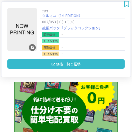
ｸﾙﾏﾕ
クルマユ（1st EDITION）
002/053
C(コモン)
拡張パック「ブラックコレクション」
‐
販売価格
‐
トリム平均
‐
買取価格
‐
トリム平均
価格一覧と推移