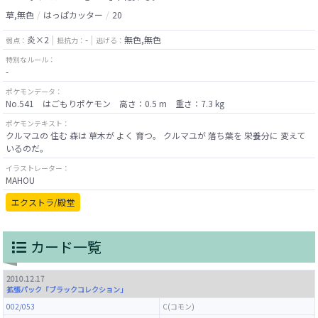
草,無色
はっぱカッター
20
炎×2
-
無色,無色
弱点：
抵抗力：
逃げる：
特別なルール：
-
ポケモンデータ：
No.541 はごもりポケモン 高さ：0.5 m 重さ：7.3 kg
ポケモンテキスト：
クルマユの 住む 森は 草木が よく 育つ。 クルマユが 落ち葉を 栄養分に 変えて
いるのだ。
イラストレーター：
MAHOU
エクストラ/殿堂
カード一覧
2010.12.17
拡張パック「ブラックコレクション」
002/053
C(コモン)