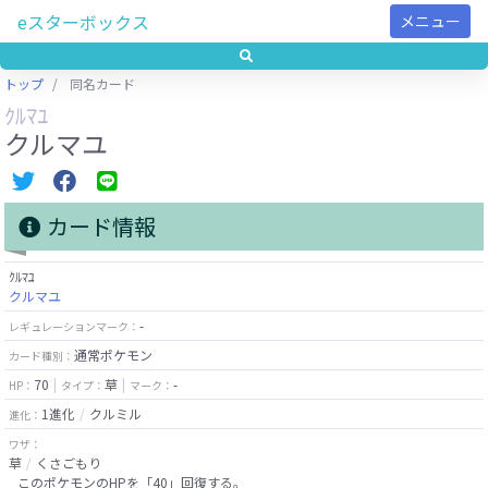
eスターボックス
メニュー
トップ
同名カード
ｸﾙﾏﾕ
クルマユ
カード情報
ｸﾙﾏﾕ
クルマユ
-
レギュレーションマーク：
通常ポケモン
カード種別：
70
草
-
HP：
タイプ：
マーク：
1進化
クルミル
進化：
ワザ：
草
くさごもり
このポケモンのHPを「40」回復する。