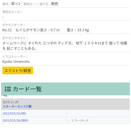
草×2
-
無色
弱点：
抵抗力：
逃げる：
特別なルール：
-
ポケモンデータ：
No.51 もぐらポケモン高さ：0.7 m 重さ：33.3 kg
ポケモンテキスト：
チームワークに すぐれた 三つ子の ディグダ。 地下 １００キロまで 掘って 地震
を 起こすこともある。
イラストレーター：
Kyoko Umemoto
エクストラ/殿堂
カード一覧
2019.11.29
スターターセットV 闘
(002/024/SA/BR)
-
(002/024/SA/BRM)
-
ミラーカード