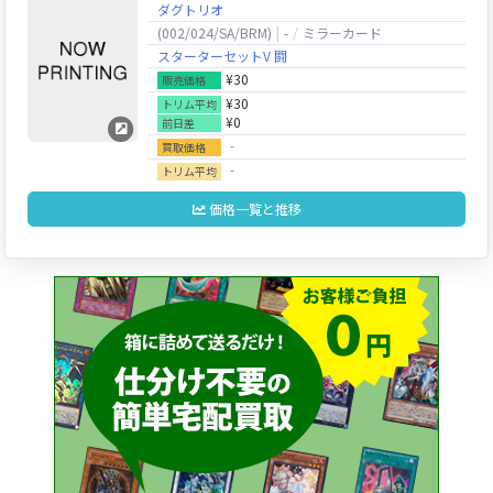
ダグトリオ
(002/024/SA/BRM)
-
ミラーカード
スターターセットV 闘
¥30
販売価格
¥30
トリム平均
¥0
前日差
‐
買取価格
‐
トリム平均
価格一覧と推移