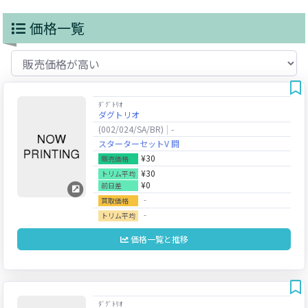
価格一覧
ﾀﾞｸﾞﾄﾘｵ
ダグトリオ
(002/024/SA/BR)
-
スターターセットV 闘
¥30
販売価格
¥30
トリム平均
¥0
前日差
‐
買取価格
‐
トリム平均
価格一覧と推移
ﾀﾞｸﾞﾄﾘｵ