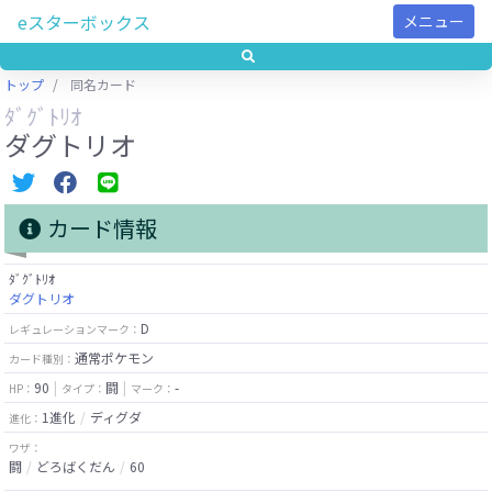
eスターボックス
メニュー
トップ
同名カード
ﾀﾞｸﾞﾄﾘｵ
ダグトリオ
カード情報
ﾀﾞｸﾞﾄﾘｵ
ダグトリオ
D
レギュレーションマーク：
通常ポケモン
カード種別：
90
闘
-
HP：
タイプ：
マーク：
1進化
ディグダ
進化：
ワザ：
闘
どろばくだん
60