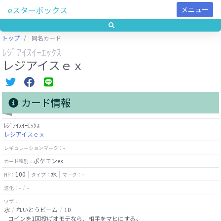
eスターボックス
メニュー
トップ
同名カード
ﾚｼﾞｱｲｽｲｰｴｯｸｽ
レジアイスｅｘ
カード情報
ﾚｼﾞｱｲｽｲｰｴｯｸｽ
レジアイスｅｘ
-
レギュレーションマーク：
ポケモンex
カード種別：
100
水
-
HP：
タイプ：
マーク：
-
-
進化：
ワザ：
水
れいとうビーム
10
コインを1回投げオモテなら、相手をマヒにする。