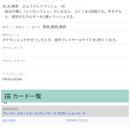
水,水,無色
ひょうざんクラッシュ
40
自分の場に「レジロックｅｘ」がいるなら、コインを1回投げる。オモテな
ら、相手のエネルギーを1個トラッシュする。
-
-
無色,無色,無色
弱点：
抵抗力：
逃げる：
特別なルール：
ポケモンｅｘがきぜつしたとき、相手プレイヤーはサイドを2枚とります。
ポケモンデータ：
-
ポケモンテキスト：
-
イラストレーター：
Hikaru Koike
カード一覧
2003.03.01
プレイヤーズキットカード/プレイヤーズ プロモーションカード
001/PLAY
PROMO(プロモ)