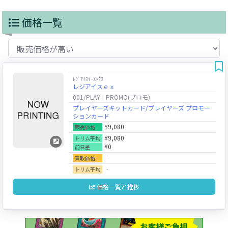
価格一覧
ﾚｼﾞｱｲｽｲｰｴｯｸｽ
レジアイスｅｘ
001/PLAY
PROMO(プロモ)
プレイヤーズキットカード/プレイヤーズ プロモー
ションカード
¥9,080
販売価格
¥9,080
トリム平均
¥0
前日差
‐
買取価格
‐
トリム平均
価格一覧と推移