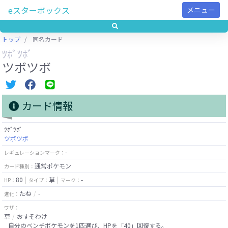
eスターボックス
メニュー
トップ
同名カード
ﾂﾎﾞﾂﾎﾞ
ツボツボ
カード情報
ﾂﾎﾞﾂﾎﾞ
ツボツボ
-
レギュレーションマーク：
通常ポケモン
カード種別：
80
草
-
HP：
タイプ：
マーク：
たね
-
進化：
ワザ：
草
おすそわけ
自分のベンチポケモンを1匹選び、HPを「40」回復する。