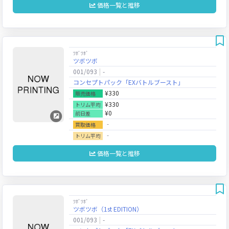
価格一覧と推移
ﾂﾎﾞﾂﾎﾞ
ツボツボ
001/093
-
コンセプトパック「EXバトルブースト」
¥330
販売価格
¥330
トリム平均
¥0
前日差
‐
買取価格
‐
トリム平均
価格一覧と推移
ﾂﾎﾞﾂﾎﾞ
ツボツボ（1st EDITION）
001/093
-