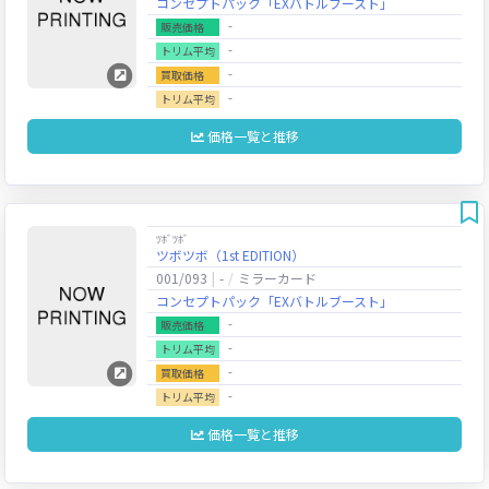
コンセプトパック「EXバトルブースト」
‐
販売価格
‐
トリム平均
‐
買取価格
‐
トリム平均
価格一覧と推移
ﾂﾎﾞﾂﾎﾞ
ツボツボ（1st EDITION）
001/093
-
ミラーカード
コンセプトパック「EXバトルブースト」
‐
販売価格
‐
トリム平均
‐
買取価格
‐
トリム平均
価格一覧と推移