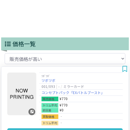
価格一覧
ﾂﾎﾞﾂﾎﾞ
ツボツボ
001/093
-
ミラーカード
コンセプトパック「EXバトルブースト」
¥770
販売価格
¥770
トリム平均
¥0
前日差
‐
買取価格
‐
トリム平均