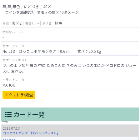
草,草,無色
にどづき
40×
コインを2回投げ、オモテの数×40ダメージ。
炎×2
-
無色
弱点：
抵抗力：
逃げる：
特別なルール：
-
ポケモンデータ：
No.213 はっこうポケモン高さ：0.6 m 重さ：20.5 kg
ポケモンテキスト：
ツボのような 甲羅の 中に ためこんだ きのみは いつのまにか ドロドロの ジュー
スに 変わる。
イラストレーター：
MAHOU
エクストラ/殿堂
カード一覧
2013.07.13
コンセプトパック「EXバトルブースト」