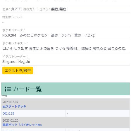
炎×2
-
無色,無色
弱点：
抵抗力：
逃げる：
特別なルール：
-
ポケモンデータ：
No.0204 みのむしポケモン 高さ：0.6 m 重さ：7.2 kg
ポケモンテキスト：
口から 吐き出す 液体は 木の皮を つける 接着剤。 空気に 触れると 固まるのだ。
イラストレーター：
Shigenori Negishi
エクストラ/殿堂
カード一覧
2023.07.07
exスタートデッキ
001/139
-
2023.01.20
拡張パック「バイオレットex」