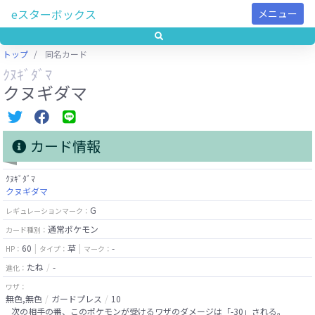
eスターボックス
メニュー
トップ
同名カード
ｸﾇｷﾞﾀﾞﾏ
クヌギダマ
カード情報
ｸﾇｷﾞﾀﾞﾏ
クヌギダマ
G
レギュレーションマーク：
通常ポケモン
カード種別：
60
草
-
HP：
タイプ：
マーク：
たね
-
進化：
ワザ：
無色,無色
ガードプレス
10
次の相手の番、このポケモンが受けるワザのダメージは「-30」される。