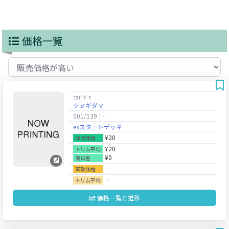
価格一覧
ｸﾇｷﾞﾀﾞﾏ
クヌギダマ
001/139
-
exスタートデッキ
¥20
販売価格
¥20
トリム平均
¥0
前日差
‐
買取価格
‐
トリム平均
価格一覧と推移