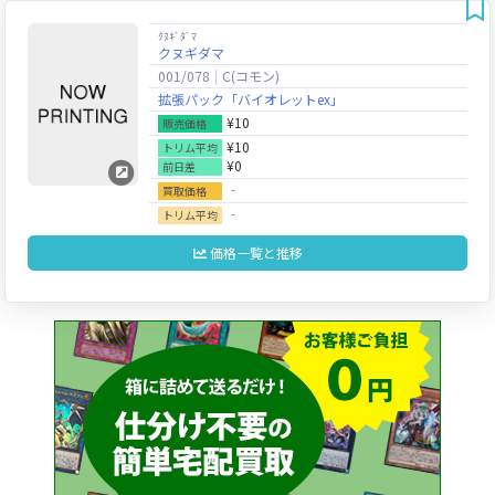
ｸﾇｷﾞﾀﾞﾏ
クヌギダマ
001/078
C(コモン)
拡張パック「バイオレットex」
¥10
販売価格
¥10
トリム平均
¥0
前日差
‐
買取価格
‐
トリム平均
価格一覧と推移