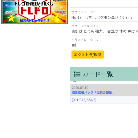
-
ポケモンデータ：
No.13 けむしポケモン高さ：0.3 m 重
ポケモンテキスト：
毒針は とても 強力。 目立つ 体の 色は
イラストレーター：
sui
エクストラ/殿堂
カード一覧
2020.07.10
強化拡張パック「伝説の鼓動」
(001/076/S3A/B)