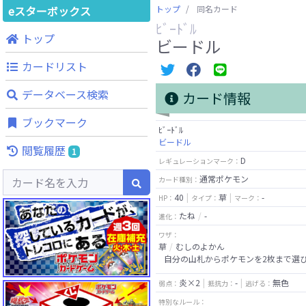
eスターボックス
トップ
同名カード
ﾋﾞｰﾄﾞﾙ
トップ
ビードル
カードリスト
データベース検索
カード情報
ブックマーク
ﾋﾞｰﾄﾞﾙ
ビードル
閲覧履歴
1
D
レギュレーションマーク：
通常ポケモン
カード種別：
40
草
-
HP：
タイプ：
マーク：
たね
-
進化：
ワザ：
草
むしのよかん
自分の山札からポケモンを2枚まで選
炎×2
-
無色
弱点：
抵抗力：
逃げる：
特別なルール：