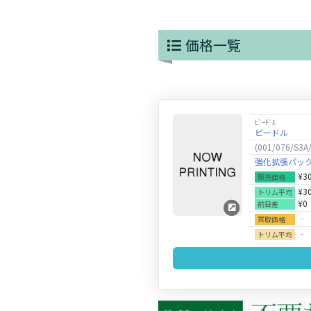
価格一覧
ﾋﾞｰﾄﾞﾙ
ビードル
(001/076/S3A
強化拡張パッ
¥3
販売価格
¥3
トリム平均
¥0
前日差
‐
買取価格
‐
トリム平均