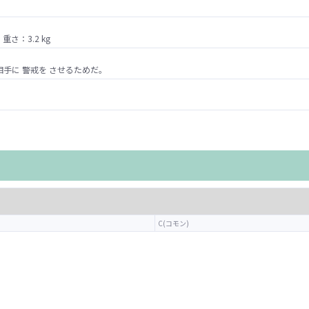
さ：3.2 kg
 相手に 警戒を させるためだ。
C(コモン)