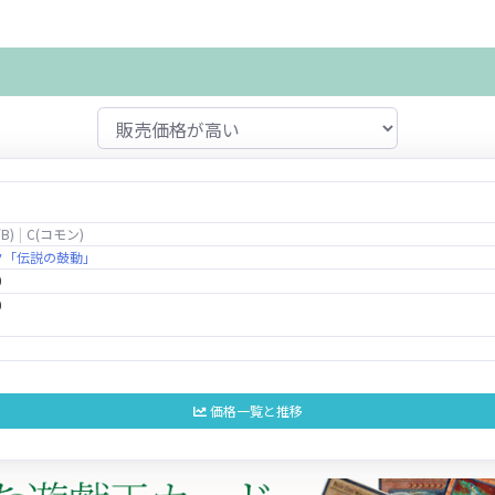
/B)
C(コモン)
ク「伝説の鼓動」
0
0
価格一覧と推移