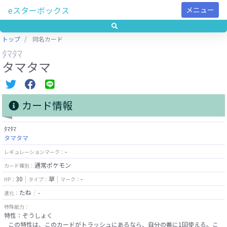
eスターボックス
メニュー
トップ
同名カード
ﾀﾏﾀﾏ
タマタマ
カード情報
ﾀﾏﾀﾏ
タマタマ
-
レギュレーションマーク：
通常ポケモン
カード種別：
30
草
-
HP：
タイプ：
マーク：
たね
-
進化：
特殊能力：
特性：ぞうしょく
この特性は、このカードがトラッシュにあるなら、自分の番に1回使える。こ