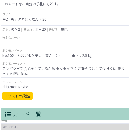
のカードを、自分の手札にもどす。
ワザ：
草,無色
タネばくだん
20
炎×2
水－20
無色
弱点：
抵抗力：
逃げる：
特別なルール：
-
ポケモンデータ：
No.102 たまごポケモン 高さ：0.4 m 重さ：2.5 kg
ポケモンテキスト：
テレパシーで 会話をしているため タマタマを 引き離そうとしても すぐに 集ま
って ６匹になる。
イラストレーター：
Shigenori Negishi
エクストラ/殿堂
カード一覧
2019.11.15