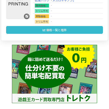
拡張パック「メガロキャノン」
‐
販売価格
‐
トリム平均
‐
買取価格
‐
トリム平均
価格一覧と推移