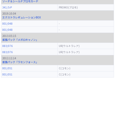
ソード＆シールドプロモカード
341/S-P
PROMO(プロモ)
2019.10.04
エクストラレギュレーションBOX
001/048
-
001/048
-
2013.03.15
拡張パック「メガロキャノン」
083/076
UR(ウルトラレア)
083/076
UR(ウルトラレア)
2012.12.14
拡張パック「ラセンフォース」
001/051
C(コモン)
001/051
C(コモン)