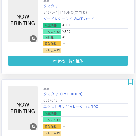
ﾀﾏﾀﾏ
タマタマ
341/S-P
PROMO(プロモ)
ソード＆シールドプロモカード
¥580
販売価格
¥580
トリム平均
¥0
前日差
‐
買取価格
‐
トリム平均
価格一覧と推移
ﾀﾏﾀﾏ
タマタマ（1st EDITION）
001/048
-
エクストラレギュレーションBOX
‐
販売価格
‐
トリム平均
‐
買取価格
‐
トリム平均