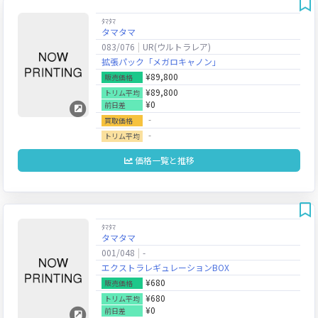
ﾀﾏﾀﾏ
タマタマ
083/076
UR(ウルトラレア)
拡張パック「メガロキャノン」
¥89,800
販売価格
¥89,800
トリム平均
¥0
前日差
‐
買取価格
‐
トリム平均
価格一覧と推移
ﾀﾏﾀﾏ
タマタマ
001/048
-
エクストラレギュレーションBOX
¥680
販売価格
¥680
トリム平均
¥0
前日差