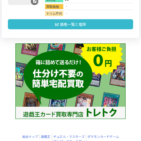
‐
買取価格
‐
トリム平均
価格一覧と推移
総合トップ
遊戯王
デュエル・マスターズ
ポケモンカードゲーム