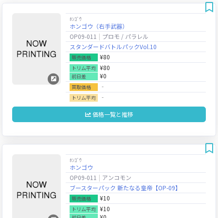
ﾎﾝｺﾞｳ
ホンゴウ（右手武器）
OP09-011
プロモ / パラレル
スタンダードバトルパックVol.10
¥80
販売価格
¥80
トリム平均
¥0
前日差
‐
買取価格
‐
トリム平均
価格一覧と推移
ﾎﾝｺﾞｳ
ホンゴウ
OP09-011
アンコモン
ブースターパック 新たなる皇帝【OP-09】
¥10
販売価格
¥10
トリム平均
¥0
前日差