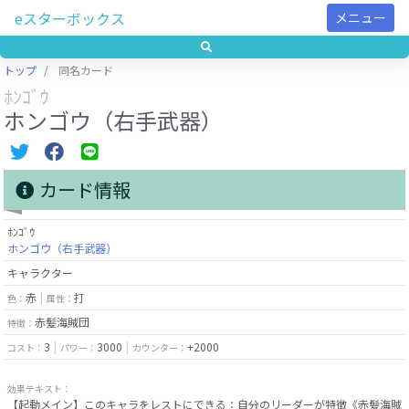
eスターボックス
メニュー
トップ
同名カード
ﾎﾝｺﾞｳ
ホンゴウ（右手武器）
カード情報
ﾎﾝｺﾞｳ
ホンゴウ（右手武器）
キャラクター
赤
打
色：
属性：
赤髪海賊団
特徴：
3
3000
+2000
コスト：
パワー：
カウンター：
効果テキスト：
【起動メイン】このキャラをレストにできる：自分のリーダーが特徴《赤髪海賊