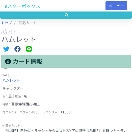
eスターボックス
メニュー
トップ
同名カード
ﾊﾑﾚｯﾄ
ハムレット
カード情報
ﾊﾑﾚｯﾄ
ハムレット
キャラクター
黒
斬
色：
属性：
百獣海賊団/SMILE
特徴：
3
4000
+1000
コスト：
パワー：
カウンター：
効果テキスト：
【登場時】自分のトラッシュからコスト2以下の特徴《SMILE》を持つキャラカ