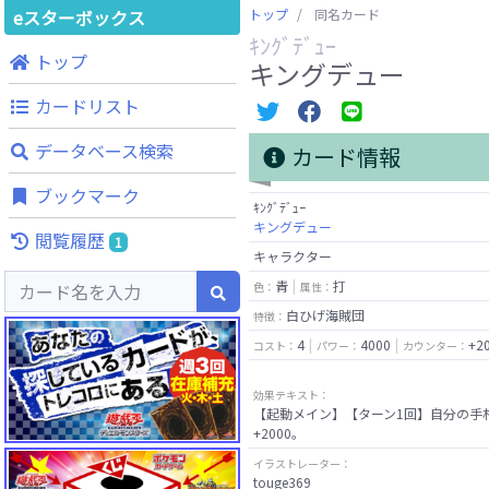
eスターボックス
トップ
同名カード
ｷﾝｸﾞﾃﾞｭｰ
トップ
キングデュー
カードリスト
データベース検索
カード情報
ブックマーク
ｷﾝｸﾞﾃﾞｭｰ
キングデュー
閲覧履歴
1
キャラクター
青
打
色：
属性：
白ひげ海賊団
特徴：
4
4000
+2
コスト：
パワー：
カウンター：
効果テキスト：
【起動メイン】【ターン1回】自分の手
イラストレーター：
touge369