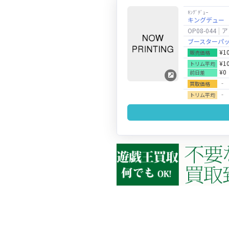
ｷﾝｸﾞﾃﾞｭｰ
キングデュー
OP08-044
ア
ブースターパッ
¥1
販売価格
¥1
トリム平均
¥0
前日差
‐
買取価格
‐
トリム平均