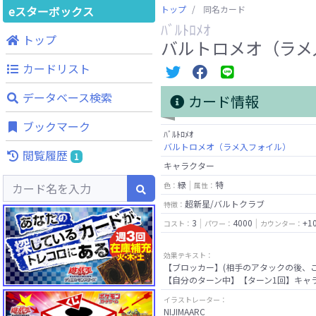
eスターボックス
トップ
同名カード
ﾊﾞﾙﾄﾛﾒｵ
トップ
バルトロメオ（ラメ
カードリスト
データベース検索
カード情報
ブックマーク
ﾊﾞﾙﾄﾛﾒｵ
バルトロメオ（ラメ入フォイル）
閲覧履歴
1
キャラクター
緑
特
色：
属性：
超新星/バルトクラブ
特徴：
3
4000
+1
コスト：
パワー：
カウンター：
効果テキスト：
【ブロッカー】(相手のアタックの後、
イラストレーター：
NIJIMAARC