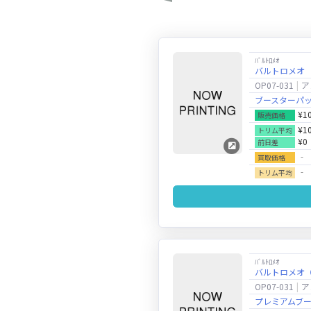
ﾊﾞﾙﾄﾛﾒｵ
バルトロメオ
OP07-031
ア
ブースターパック
¥1
販売価格
¥1
トリム平均
¥0
前日差
‐
買取価格
‐
トリム平均
ﾊﾞﾙﾄﾛﾒｵ
バルトロメオ
OP07-031
ア
プレミアムブースター