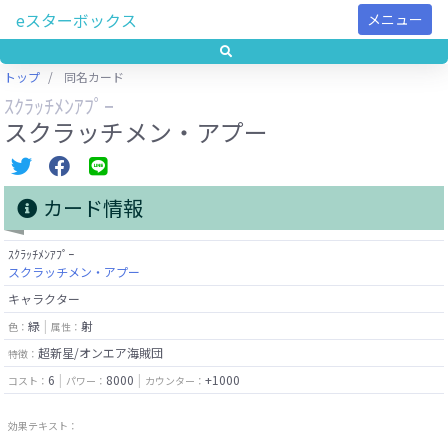
eスターボックス
メニュー
トップ
同名カード
ｽｸﾗｯﾁﾒﾝｱﾌﾟｰ
スクラッチメン・アプー
カード情報
ｽｸﾗｯﾁﾒﾝｱﾌﾟｰ
スクラッチメン・アプー
キャラクター
緑
射
色：
属性：
超新星/オンエア海賊団
特徴：
6
8000
+1000
コスト：
パワー：
カウンター：
効果テキスト：