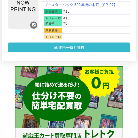
ブースターパック 500年後の未来【OP-07】
¥10
販売価格
¥10
トリム平均
¥0
前日差
‐
買取価格
‐
トリム平均
価格一覧と推移