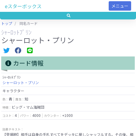
eスターボックス
メニュー
トップ
同名カード
ｼｬｰﾛｯﾄﾌﾟﾘﾝ
シャーロット・プリン
カード情報
ｼｬｰﾛｯﾄﾌﾟﾘﾝ
シャーロット・プリン
キャラクター
青
知
色：
属性：
ビッグ・マム海賊団
特徴：
4
4000
+1000
コスト：
パワー：
カウンター：
効果テキスト：
【登場時】相手は自身の手札すべてをデッキに戻しシャッフルする。その後、相