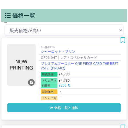
価格一覧
ｼｬｰﾛｯﾄﾌﾟﾘﾝ
シャーロット・プリン
OP06-047
レア / スペシャルカード
プレミアムブースター ONE PIECE CARD THE BEST
vol.2【PRB-02】
¥4,780
販売価格
¥4,780
トリム平均
¥200
前日差
‐
買取価格
‐
トリム平均
価格一覧と推移