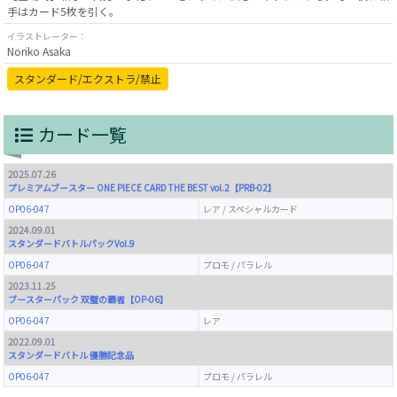
イラストレーター：
Noriko Asaka
スタンダード/エクストラ/禁止
カード一覧
2025.07.26
プレミアムブースター ONE PIECE CARD THE BEST vol.2【PRB-02】
OP06-047
レア / スペシャルカード
2024.09.01
スタンダードバトルパックVol.9
OP06-047
プロモ / パラレル
2023.11.25
ブースターパック 双璧の覇者【OP-06】
OP06-047
レア
2022.09.01
スタンダードバトル 優勝記念品
OP06-047
プロモ / パラレル