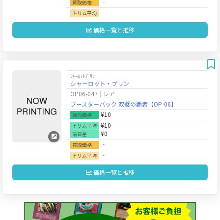
‐
買取価格
‐
トリム平均
価格一覧と推移
ｼｬｰﾛｯﾄﾌﾟﾘﾝ
シャーロット・プリン
OP06-047
レア
ブースターパック 双璧の覇者【OP-06】
¥10
販売価格
¥10
トリム平均
¥0
前日差
‐
買取価格
‐
トリム平均
価格一覧と推移