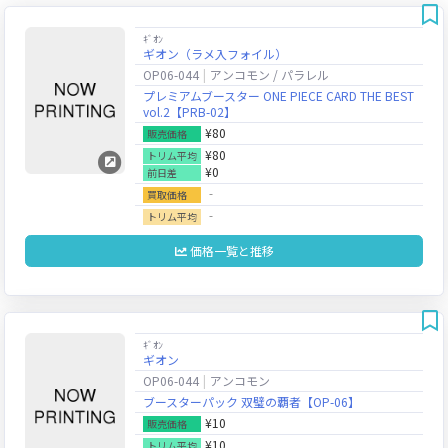
ｷﾞｵﾝ
ギオン（ラメ入フォイル）
OP06-044
アンコモン / パラレル
プレミアムブースター ONE PIECE CARD THE BEST
vol.2【PRB-02】
¥80
販売価格
¥80
トリム平均
¥0
前日差
‐
買取価格
‐
トリム平均
価格一覧と推移
ｷﾞｵﾝ
ギオン
OP06-044
アンコモン
ブースターパック 双璧の覇者【OP-06】
¥10
販売価格
¥10
トリム平均