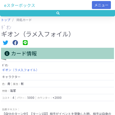
eスターボックス
メニュー
トップ
同名カード
ｷﾞｵﾝ
ギオン（ラメ入フォイル）
カード情報
ｷﾞｵﾝ
ギオン（ラメ入フォイル）
キャラクター
青
斬
色：
属性：
海軍
特徴：
4
5000
+2000
コスト：
パワー：
カウンター：
効果テキスト：
【自分のターン中】【ターン1回】相手がイベントを発動した時、相手は自身の