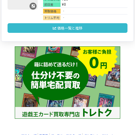
¥0
前日差
‐
買取価格
‐
トリム平均
価格一覧と推移