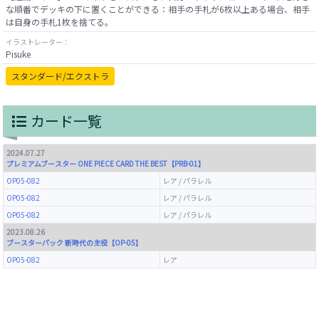
な順番でデッキの下に置くことができる：相手の手札が6枚以上ある場合、相手
イラストレーター：
Pisuke
スタンダード/エクストラ
カード一覧
2024.07.27
プレミアムブースター ONE PIECE CARD THE BEST【PRB-01】
OP05-082
レア / パラレル
OP05-082
レア / パラレル
OP05-082
レア / パラレル
2023.08.26
ブースターパック 新時代の主役【OP-05】
OP05-082
レア