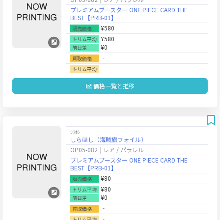
プレミアムブースター ONE PIECE CARD THE
BEST【PRB-01】
¥580
販売価格
¥580
トリム平均
¥0
前日差
‐
買取価格
‐
トリム平均
価格一覧と推移
ｼﾗﾎｼ
しらほし（海賊旗フォイル）
OP05-082
レア / パラレル
プレミアムブースター ONE PIECE CARD THE
BEST【PRB-01】
¥80
販売価格
¥80
トリム平均
¥0
前日差
‐
買取価格
‐
トリム平均