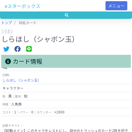
eスターボックス
メニュー
トップ
同名カード
ｼﾗﾎｼ
しらほし（シャボン玉）
カード情報
ｼﾗﾎｼ
しらほし（シャボン玉）
キャラクター
黒
知
色：
属性：
人魚族
特徴：
1
0
+2000
コスト：
パワー：
カウンター：
効果テキスト：
【起動メイン】このキャラをレストにし、自分のトラッシュのカード2枚を好き