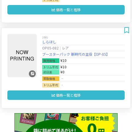
価格一覧と推移
ｼﾗﾎｼ
しらほし
OP05-082
レア
ブースターパック 新時代の主役【OP-05】
¥10
販売価格
¥10
トリム平均
¥0
前日差
‐
買取価格
‐
トリム平均
価格一覧と推移