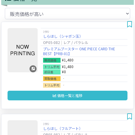
ｼﾗﾎｼ
しらほし（シャボン玉）
OP05-082
レア / パラレル
プレミアムブースター ONE PIECE CARD THE
BEST【PRB-01】
¥1,480
販売価格
¥1,480
トリム平均
¥0
前日差
‐
買取価格
‐
トリム平均
価格一覧と推移
ｼﾗﾎｼ
しらほし（フルアート）
OP05-082
レア / パラレル