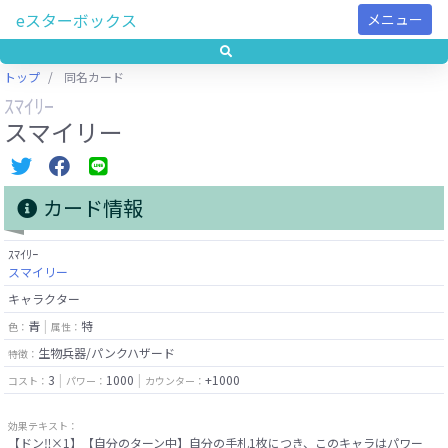
eスターボックス
メニュー
トップ
同名カード
ｽﾏｲﾘｰ
スマイリー
カード情報
ｽﾏｲﾘｰ
スマイリー
キャラクター
青
特
色：
属性：
生物兵器/パンクハザード
特徴：
3
1000
+1000
コスト：
パワー：
カウンター：
効果テキスト：
【ドン‼×1】【自分のターン中】自分の手札1枚につき、このキャラはパワー