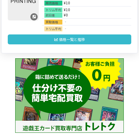
¥10
販売価格
¥10
トリム平均
¥0
前日差
‐
買取価格
‐
トリム平均
価格一覧と推移