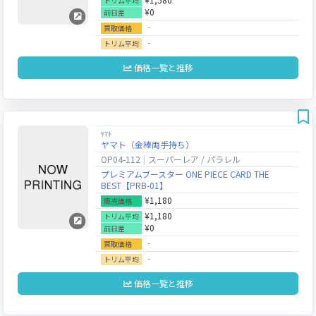
トリム平均
¥0
前日差
‐
買取価格
‐
トリム平均
価格一覧と推移
ﾔﾏﾄ
ヤマト（金棒両手持ち）
OP04-112
スーパーレア / パラレル
プレミアムブースター ONE PIECE CARD THE
BEST【PRB-01】
¥1,180
販売価格
¥1,180
トリム平均
¥0
前日差
‐
買取価格
‐
トリム平均
価格一覧と推移