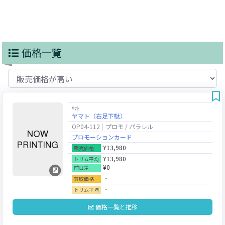
価格一覧
ﾔﾏﾄ
ヤマト（右足下駄）
OP04-112
プロモ / パラレル
プロモーションカード
¥13,980
販売価格
¥13,980
トリム平均
¥0
前日差
‐
買取価格
‐
トリム平均
価格一覧と推移