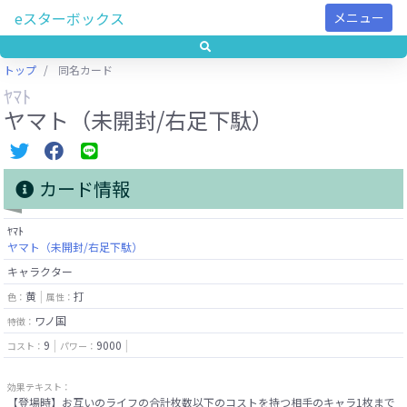
eスターボックス
メニュー
トップ
同名カード
ﾔﾏﾄ
ヤマト（未開封/右足下駄）
カード情報
ﾔﾏﾄ
ヤマト（未開封/右足下駄）
キャラクター
黄
打
色：
属性：
ワノ国
特徴：
9
9000
コスト：
パワー：
効果テキスト：
【登場時】お互いのライフの合計枚数以下のコストを持つ相手のキャラ1枚まで