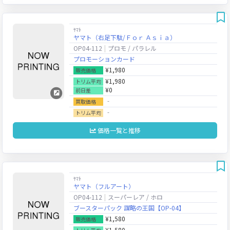
ﾔﾏﾄ
ヤマト（右足下駄/Ｆｏｒ Ａｓｉａ）
OP04-112
プロモ / パラレル
プロモーションカード
¥1,980
販売価格
¥1,980
トリム平均
¥0
前日差
‐
買取価格
‐
トリム平均
価格一覧と推移
ﾔﾏﾄ
ヤマト（フルアート）
OP04-112
スーパーレア / ホロ
ブースターパック 謀略の王国【OP-04】
¥1,580
販売価格
¥1,580