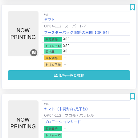
ﾔﾏﾄ
ヤマト
OP04-112
スーパーレア
ブースターパック 謀略の王国【OP-04】
¥80
販売価格
¥80
トリム平均
¥0
前日差
‐
買取価格
‐
トリム平均
価格一覧と推移
ﾔﾏﾄ
ヤマト（未開封/右足下駄）
OP04-112
プロモ / パラレル
プロモーションカード
‐
販売価格
‐
トリム平均