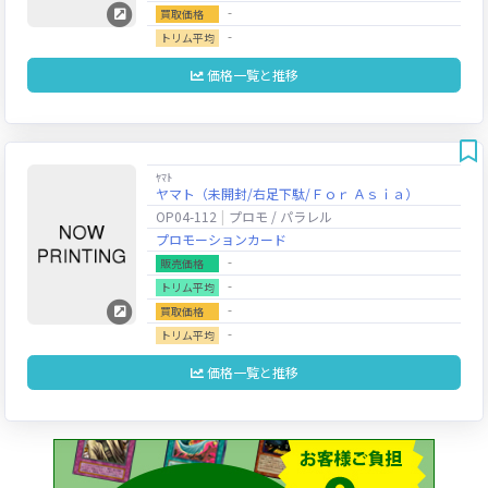
‐
買取価格
‐
トリム平均
価格一覧と推移
ﾔﾏﾄ
ヤマト（未開封/右足下駄/Ｆｏｒ Ａｓｉａ）
OP04-112
プロモ / パラレル
プロモーションカード
‐
販売価格
‐
トリム平均
‐
買取価格
‐
トリム平均
価格一覧と推移